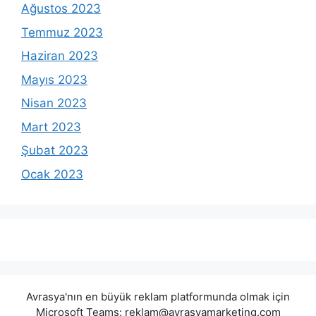
Ağustos 2023
Temmuz 2023
Haziran 2023
Mayıs 2023
Nisan 2023
Mart 2023
Şubat 2023
Ocak 2023
Avrasya'nın en büyük reklam platformunda olmak için
Microsoft Teams:
reklam@avrasyamarketing.com