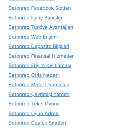
Betonred Facebook Slotları
Betonred İlginç Bahisler
Betonred Türkiye Avantajları
Betonred Web Erişimi
Betonred Depozito Bilgileri
Betonred Finansal Hizmetler
Betonred Erişim Kısıtlaması
Betonred Giriş Nedeni
Betonred Mobil Uyumluluk
Betonred Çevrimiçi Yardım
Betonred Tekel Oyunu
Betonred Oyun Adresi
Betonred Destek Saatleri