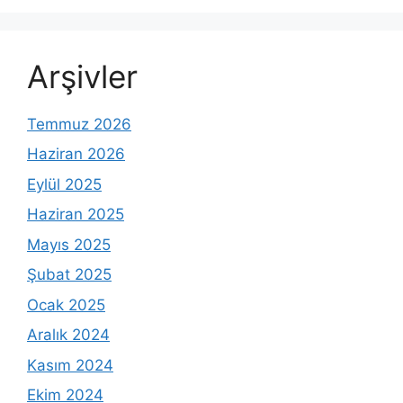
Arşivler
Temmuz 2026
Haziran 2026
Eylül 2025
Haziran 2025
Mayıs 2025
Şubat 2025
Ocak 2025
Aralık 2024
Kasım 2024
Ekim 2024