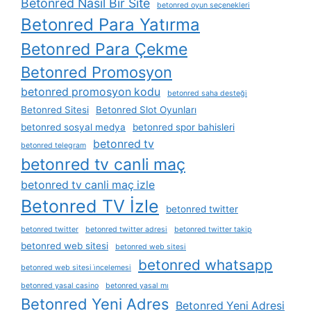
Betonred Nasıl Bir Site
betonred oyun seçenekleri
Betonred Para Yatırma
Betonred Para Çekme
Betonred Promosyon
betonred promosyon kodu
betonred saha desteği
Betonred Sitesi
Betonred Slot Oyunları
betonred sosyal medya
betonred spor bahisleri
betonred tv
betonred telegram
betonred tv canli maç
betonred tv canli maç izle
Betonred TV İzle
betonred twitter
betonred twitter
betonred twitter adresi
betonred twitter takip
betonred web sitesi
betonred web sitesi
betonred whatsapp
betonred web sitesi i̇ncelemesi
betonred yasal casino
betonred yasal mı
Betonred Yeni Adres
Betonred Yeni Adresi