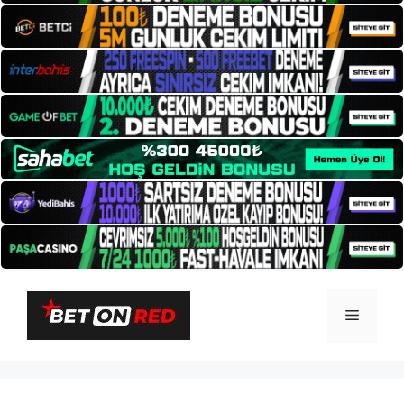
İçeriğe
atla
Menü