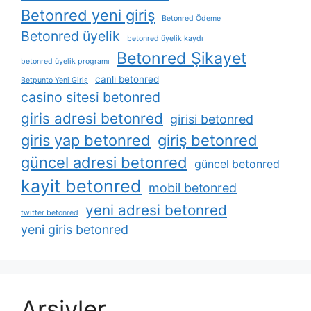
Betonred yeni giriş
Betonred Ödeme
Betonred üyelik
betonred üyelik kaydı
Betonred Şikayet
betonred üyelik programı
canli betonred
Betpunto Yeni Giriş
casino sitesi betonred
giris adresi betonred
girisi betonred
giris yap betonred
giriş betonred
güncel adresi betonred
güncel betonred
kayit betonred
mobil betonred
yeni adresi betonred
twitter betonred
yeni giris betonred
Arşivler