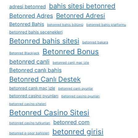
bahis sitesi betonred
adresi betonred
Betonred Adresi
Betonred Adres
Betonred Bahis
betonred bahis bölümü
betonred bahis platformu
betonred bahis seçenekleri
Betonred bahis sitesi
betonred bakara
Betonred Bonus
Betonred Blackjack
betonred canli
betonred canli maç izle
Betonred canlı bahis
Betonred Canlı Destek
betonred canlı maç i̇zle
betonred canlı oyunlar
betonred casino oyunları
betonred casino oyunları
betonred casino siteleri
Betonred Casino Sitesi
betonred com
betonred casino tutkunları
betonred girisi
betonred e-spor bahisleri