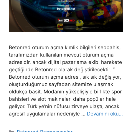
Betonred oturum açma kimlik bilgileri seobahis,
tarafımızdan kullanılan mevcut oturum açma
adresidir, ancak dijital pazarlama ekibi harekete
geçtiğinde Betonred olarak değiştirilecektir. ”
Betonred oturum açma adresi, sık sık değişiyor,
oluşturduğumuz sayfadan sitemize ulaşmak
oldukça basit. Modanın yükselişiyle birlikte spor
bahisleri ve slot makineleri daha popüler hale
geliyor. Türkiye’nin nüfusu zirveye ulaştı, ancak
agresif uygulamalar nedeniyle …
Devamını oku…
Kategoriler