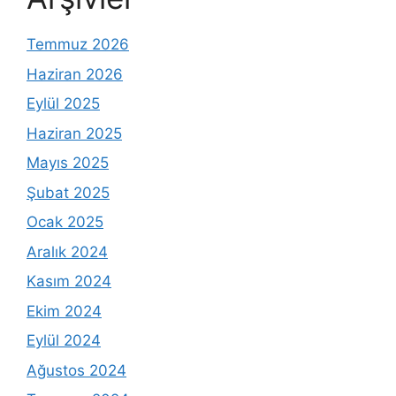
Temmuz 2026
Haziran 2026
Eylül 2025
Haziran 2025
Mayıs 2025
Şubat 2025
Ocak 2025
Aralık 2024
Kasım 2024
Ekim 2024
Eylül 2024
Ağustos 2024