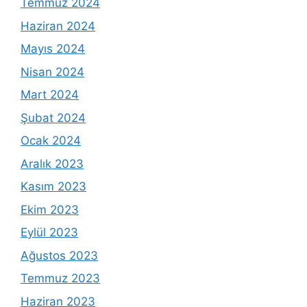
Temmuz 2024
Haziran 2024
Mayıs 2024
Nisan 2024
Mart 2024
Şubat 2024
Ocak 2024
Aralık 2023
Kasım 2023
Ekim 2023
Eylül 2023
Ağustos 2023
Temmuz 2023
Haziran 2023