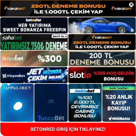
×
BETONRED GİRİŞ İÇİN TIKLAYINIZ!