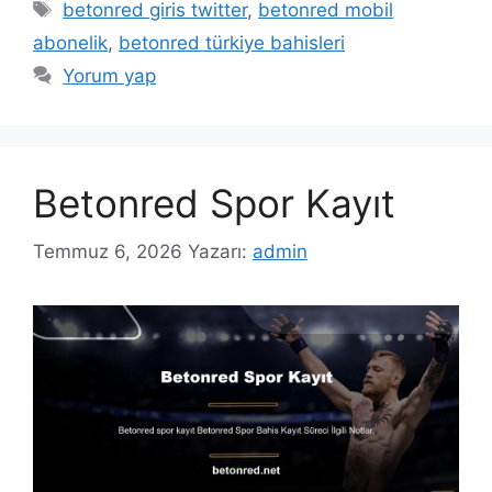
Etiketler
betonred giris twitter
,
betonred mobil
abonelik
,
betonred türkiye bahisleri
Yorum yap
Betonred Spor Kayıt
Temmuz 6, 2026
Yazarı:
admin