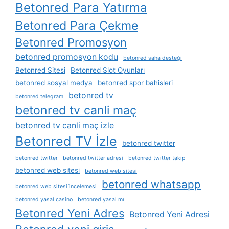
Betonred Para Yatırma
Betonred Para Çekme
Betonred Promosyon
betonred promosyon kodu
betonred saha desteği
Betonred Sitesi
Betonred Slot Oyunları
betonred sosyal medya
betonred spor bahisleri
betonred tv
betonred telegram
betonred tv canli maç
betonred tv canli maç izle
Betonred TV İzle
betonred twitter
betonred twitter
betonred twitter adresi
betonred twitter takip
betonred web sitesi
betonred web sitesi
betonred whatsapp
betonred web sitesi i̇ncelemesi
betonred yasal casino
betonred yasal mı
Betonred Yeni Adres
Betonred Yeni Adresi