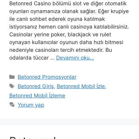
Betonred Casino bölümü slot ve diğer otomatik
oyunları oynamanıza olanak sağlar. Eğer krupiye
ile canlı sohbet ederek oyuna katılmak
istiyorsanız hemen canlı casinoya katılabilirsiniz.
Casinolar yerine poker, blackjack ve rulet
oynayan kullanıcılar oyunun daha hızlı bitmesi
nedeniyle casinoları tercih etmektedir. Bu
odalarda tüccar …
Devamını oku…
Kategoriler
Betonred Promosyonlar
Etiketler
Betonred Giriş
,
Betonred Mobil İzle
,
Betonred Mobil İzleme
Yorum yap