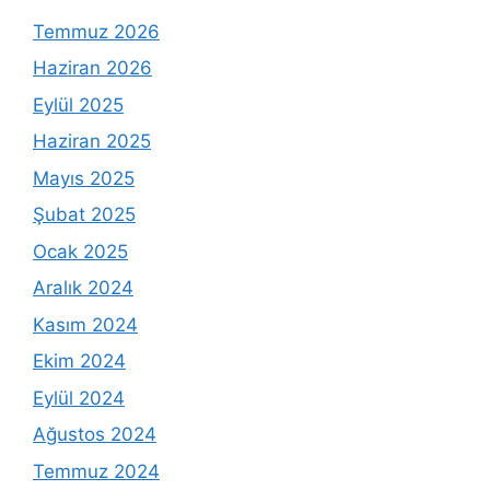
Temmuz 2026
Haziran 2026
Eylül 2025
Haziran 2025
Mayıs 2025
Şubat 2025
Ocak 2025
Aralık 2024
Kasım 2024
Ekim 2024
Eylül 2024
Ağustos 2024
Temmuz 2024