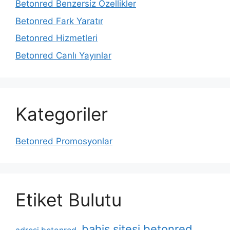
Betonred Benzersiz Özellikler
Betonred Fark Yaratır
Betonred Hizmetleri
Betonred Canlı Yayınlar
Kategoriler
Betonred Promosyonlar
Etiket Bulutu
bahis sitesi betonred