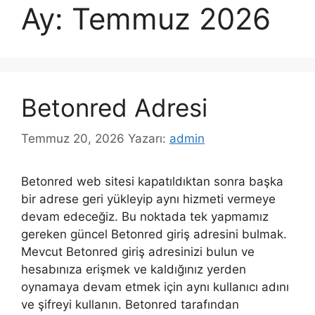
Ay:
Temmuz 2026
Betonred Adresi
Temmuz 20, 2026
Yazarı:
admin
Betonred web sitesi kapatıldıktan sonra başka
bir adrese geri yükleyip aynı hizmeti vermeye
devam edeceğiz. Bu noktada tek yapmamız
gereken güncel Betonred giriş adresini bulmak.
Mevcut Betonred giriş adresinizi bulun ve
hesabınıza erişmek ve kaldığınız yerden
oynamaya devam etmek için aynı kullanıcı adını
ve şifreyi kullanın. Betonred tarafından