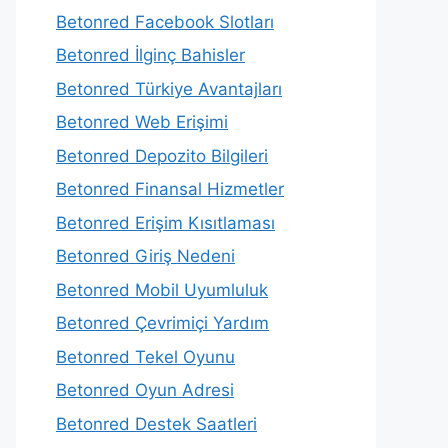
Betonred Facebook Slotları
Betonred İlginç Bahisler
Betonred Türkiye Avantajları
Betonred Web Erişimi
Betonred Depozito Bilgileri
Betonred Finansal Hizmetler
Betonred Erişim Kısıtlaması
Betonred Giriş Nedeni
Betonred Mobil Uyumluluk
Betonred Çevrimiçi Yardım
Betonred Tekel Oyunu
Betonred Oyun Adresi
Betonred Destek Saatleri