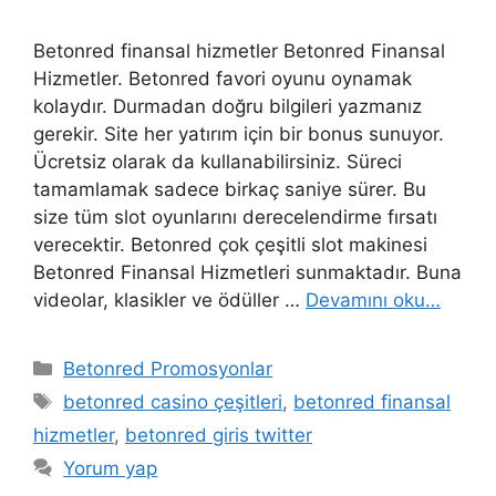
Betonred finansal hizmetler Betonred Finansal
Hizmetler. Betonred favori oyunu oynamak
kolaydır. Durmadan doğru bilgileri yazmanız
gerekir. Site her yatırım için bir bonus sunuyor.
Ücretsiz olarak da kullanabilirsiniz. Süreci
tamamlamak sadece birkaç saniye sürer. Bu
size tüm slot oyunlarını derecelendirme fırsatı
verecektir. Betonred çok çeşitli slot makinesi
Betonred Finansal Hizmetleri sunmaktadır. Buna
videolar, klasikler ve ödüller …
Devamını oku…
Kategoriler
Betonred Promosyonlar
Etiketler
betonred casino çeşitleri
,
betonred finansal
hizmetler
,
betonred giris twitter
Yorum yap