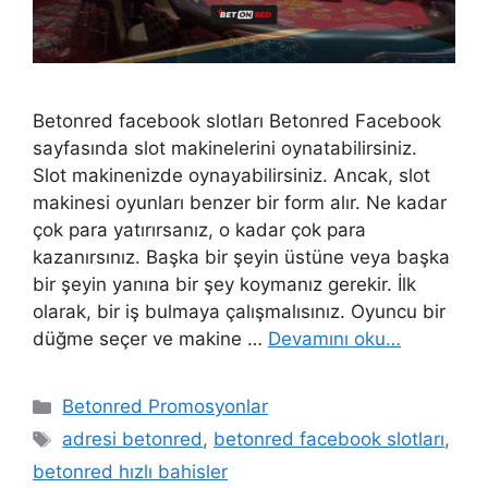
Betonred facebook slotları Betonred Facebook
sayfasında slot makinelerini oynatabilirsiniz.
Slot makinenizde oynayabilirsiniz. Ancak, slot
makinesi oyunları benzer bir form alır. Ne kadar
çok para yatırırsanız, o kadar çok para
kazanırsınız. Başka bir şeyin üstüne veya başka
bir şeyin yanına bir şey koymanız gerekir. İlk
olarak, bir iş bulmaya çalışmalısınız. Oyuncu bir
düğme seçer ve makine …
Devamını oku…
Kategoriler
Betonred Promosyonlar
Etiketler
adresi betonred
,
betonred facebook slotları
,
betonred hızlı bahisler