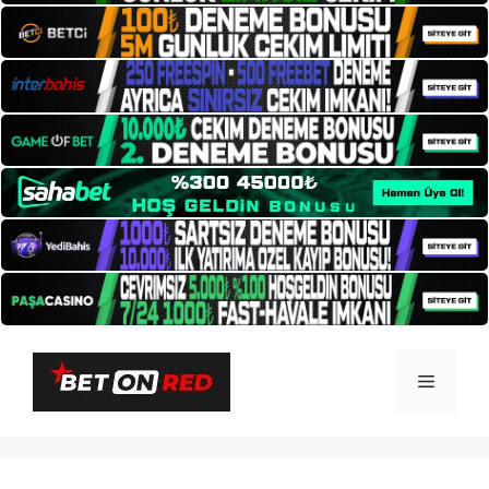
İçeriğe
atla
Menü