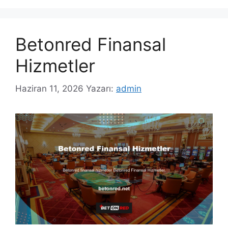
Betonred Finansal
Hizmetler
Haziran 11, 2026
Yazarı:
admin