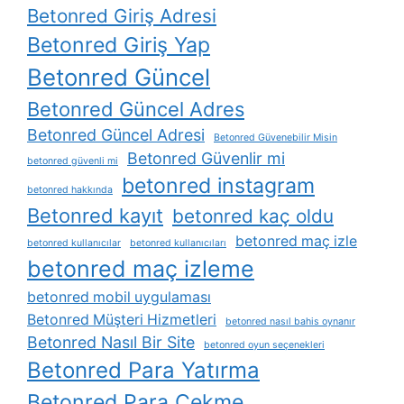
Betonred Giriş Adresi
Betonred Giriş Yap
Betonred Güncel
Betonred Güncel Adres
Betonred Güncel Adresi
Betonred Güvenebilir Misin
Betonred Güvenlir mi
betonred güvenli mi
betonred instagram
betonred hakkında
Betonred kayıt
betonred kaç oldu
betonred maç izle
betonred kullanıcılar
betonred kullanıcıları
betonred maç izleme
betonred mobil uygulaması
Betonred Müşteri Hizmetleri
betonred nasıl bahis oynanır
Betonred Nasıl Bir Site
betonred oyun seçenekleri
Betonred Para Yatırma
Betonred Para Çekme