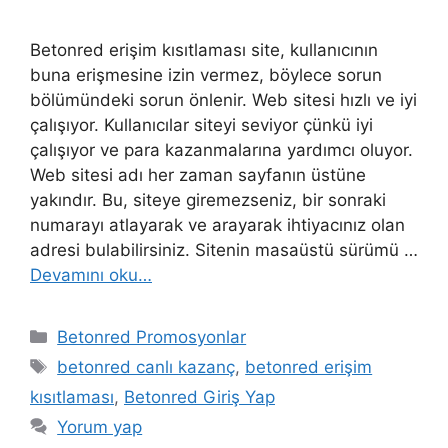
Betonred erişim kısıtlaması site, kullanıcının
buna erişmesine izin vermez, böylece sorun
bölümündeki sorun önlenir. Web sitesi hızlı ve iyi
çalışıyor. Kullanıcılar siteyi seviyor çünkü iyi
çalışıyor ve para kazanmalarına yardımcı oluyor.
Web sitesi adı her zaman sayfanın üstüne
yakındır. Bu, siteye giremezseniz, bir sonraki
numarayı atlayarak ve arayarak ihtiyacınız olan
adresi bulabilirsiniz. Sitenin masaüstü sürümü …
Devamını oku…
Kategoriler
Betonred Promosyonlar
Etiketler
betonred canlı kazanç
,
betonred erişim
kısıtlaması
,
Betonred Giriş Yap
Yorum yap