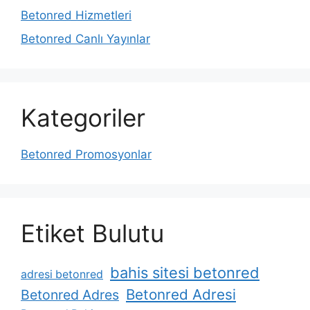
Betonred Hizmetleri
Betonred Canlı Yayınlar
Kategoriler
Betonred Promosyonlar
Etiket Bulutu
bahis sitesi betonred
adresi betonred
Betonred Adresi
Betonred Adres