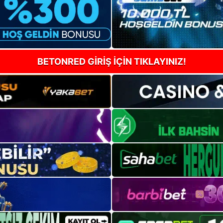
BETONRED GİRİŞ İÇİN TIKLAYINIZ!