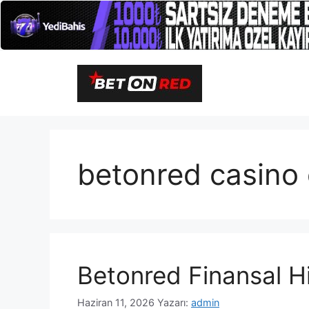
İçeriğe
atla
betonred casino ç
Betonred Finansal H
Haziran 11, 2026
Yazarı:
admin