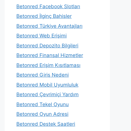
Betonred Facebook Slotları
Betonred İlginç Bahisler
Betonred Türkiye Avantajları
Betonred Web Erişimi
Betonred Depozito Bilgileri
Betonred Finansal Hizmetler
Betonred Erişim Kısıtlaması
Betonred Giriş Nedeni
Betonred Mobil Uyumluluk
Betonred Çevrimiçi Yardım
Betonred Tekel Oyunu
Betonred Oyun Adresi
Betonred Destek Saatleri