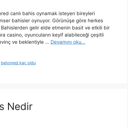
nred canlı bahis oynamak isteyen bireyleri
yimser bahisler oynuyor. Görünüşe göre herkes
Bahislerden gelir elde etmenin basit ve etkili bir
ra casino, oyuncuların keyif alabileceği çeşitli
evinç ve beklentiyle …
Devamını oku…
,
betonred kaç oldu
s Nedir