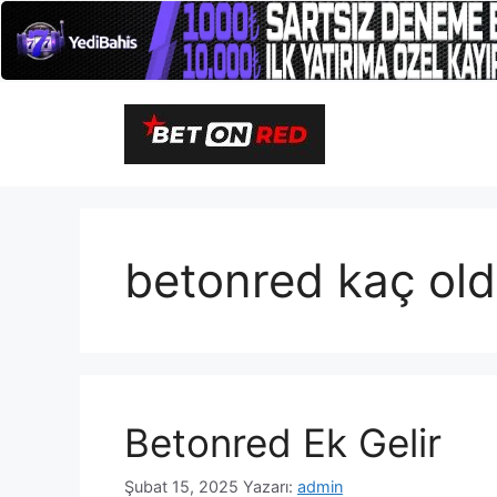
İçeriğe
atla
betonred kaç ol
Betonred Ek Gelir
Şubat 15, 2025
Yazarı:
admin