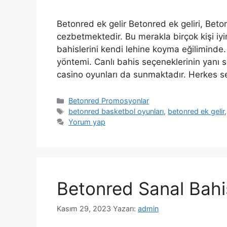
Betonred ek gelir Betonred ek geliri, Beto
cezbetmektedir. Bu merakla birçok kişi i
bahislerini kendi lehine koyma eğiliminde. 
yöntemi. Canlı bahis seçeneklerinin yanı sı
casino oyunları da sunmaktadır. Herkes s
Kategoriler
Betonred Promosyonlar
Etiketler
betonred basketbol oyunları
,
betonred ek gelir
Yorum yap
Betonred Sanal Bahi
Kasım 29, 2023
Yazarı:
admin