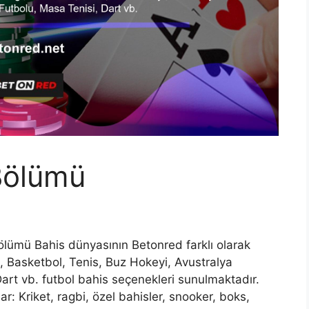
Bölümü
lümü Bahis dünyasının Betonred farklı olarak
, Basketbol, Tenis, Buz Hokeyi, Avustralya
art vb. futbol bahis seçenekleri sunulmaktadır.
r: Kriket, ragbi, özel bahisler, snooker, boks,