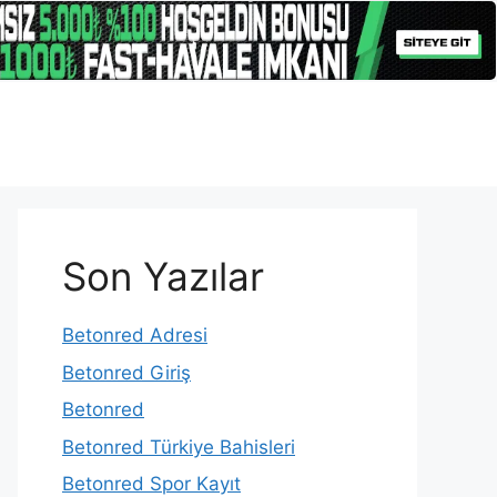
Son Yazılar
Betonred Adresi
Betonred Giriş
Betonred
Betonred Türkiye Bahisleri
Betonred Spor Kayıt