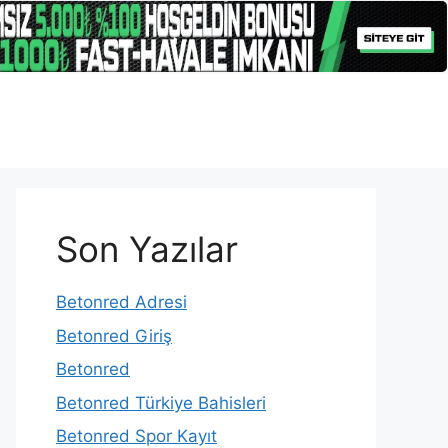
Son Yazılar
Betonred Adresi
Betonred Giriş
Betonred
Betonred Türkiye Bahisleri
Betonred Spor Kayıt