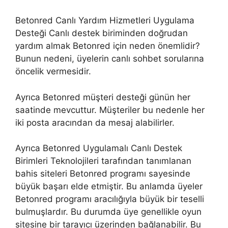
Betonred Canlı Yardım Hizmetleri Uygulama
Desteği Canlı destek biriminden doğrudan
yardım almak Betonred için neden önemlidir?
Bunun nedeni, üyelerin canlı sohbet sorularına
öncelik vermesidir.
Ayrıca Betonred müşteri desteği günün her
saatinde mevcuttur. Müşteriler bu nedenle her
iki posta aracından da mesaj alabilirler.
Ayrıca Betonred Uygulamalı Canlı Destek
Birimleri Teknolojileri tarafından tanımlanan
bahis siteleri Betonred programı sayesinde
büyük başarı elde etmiştir. Bu anlamda üyeler
Betonred programı aracılığıyla büyük bir teselli
bulmuşlardır. Bu durumda üye genellikle oyun
sitesine bir tarayıcı üzerinden bağlanabilir. Bu