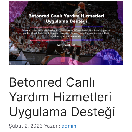
Betonred Canlı
Yardım Hizmetleri
Uygulama Desteği
Şubat 2, 2023
Yazarı:
admin