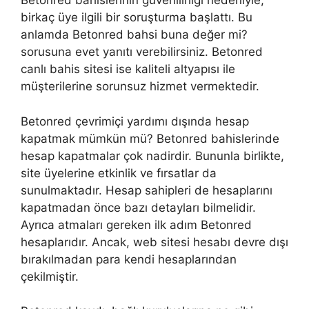
Betonred bahislerinin güvenilirliği nedeniyle,
birkaç üye ilgili bir soruşturma başlattı. Bu
anlamda Betonred bahsi buna değer mi?
sorusuna evet yanıtı verebilirsiniz. Betonred
canlı bahis sitesi ise kaliteli altyapısı ile
müşterilerine sorunsuz hizmet vermektedir.
Betonred çevrimiçi yardımı dışında hesap
kapatmak mümkün mü? Betonred bahislerinde
hesap kapatmalar çok nadirdir. Bununla birlikte,
site üyelerine etkinlik ve fırsatlar da
sunulmaktadır. Hesap sahipleri de hesaplarını
kapatmadan önce bazı detayları bilmelidir.
Ayrıca atmaları gereken ilk adım Betonred
hesaplarıdır. Ancak, web sitesi hesabı devre dışı
bırakılmadan para kendi hesaplarından
çekilmiştir.