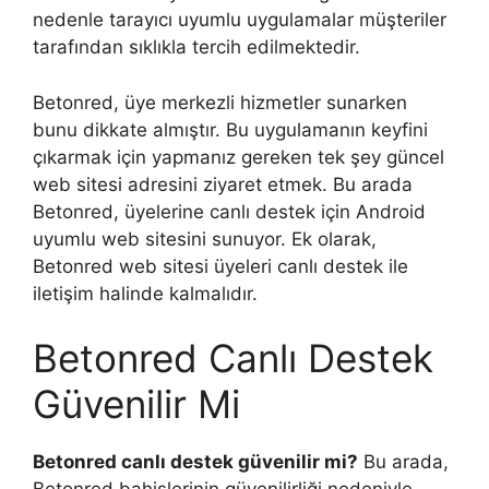
nedenle tarayıcı uyumlu uygulamalar müşteriler
tarafından sıklıkla tercih edilmektedir.
Betonred, üye merkezli hizmetler sunarken
bunu dikkate almıştır. Bu uygulamanın keyfini
çıkarmak için yapmanız gereken tek şey güncel
web sitesi adresini ziyaret etmek. Bu arada
Betonred, üyelerine canlı destek için Android
uyumlu web sitesini sunuyor. Ek olarak,
Betonred web sitesi üyeleri canlı destek ile
iletişim halinde kalmalıdır.
Betonred Canlı Destek
Güvenilir Mi
Betonred canlı destek güvenilir mi?
Bu arada,