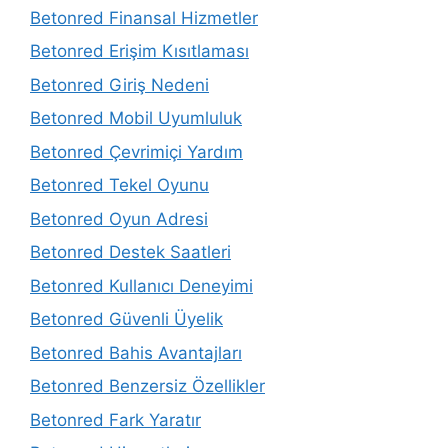
Betonred Finansal Hizmetler
Betonred Erişim Kısıtlaması
Betonred Giriş Nedeni
Betonred Mobil Uyumluluk
Betonred Çevrimiçi Yardım
Betonred Tekel Oyunu
Betonred Oyun Adresi
Betonred Destek Saatleri
Betonred Kullanıcı Deneyimi
Betonred Güvenli Üyelik
Betonred Bahis Avantajları
Betonred Benzersiz Özellikler
Betonred Fark Yaratır