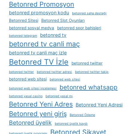
Betonred Promosyon
betonred promosyon kodu
betonred saha desteği
Betonred Sitesi
Betonred Slot Oyunları
betonred sosyal medya
betonred spor bahisleri
betonred tv
betonred telegram
betonred tv canli maç
betonred tv canli maç izle
Betonred TV İzle
betonred twitter
betonred twitter
betonred twitter adresi
betonred twitter takip
betonred web sitesi
betonred web sitesi
betonred whatsapp
betonred web sitesi i̇ncelemesi
betonred yasal casino
betonred yasal mı
Betonred Yeni Adres
Betonred Yeni Adresi
Betonred yeni giriş
Betonred Ödeme
Betonred üyelik
betonred üyelik kaydı
Betonred Şikayet
betonred üyelik programı