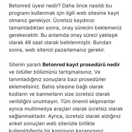
Betonred üyesi nedir? Daha önce nasıldı bu
programı kullanmak için ilgili web sitesine kayıt
olmanız gerekiyor. Ücretsiz kaydınızı
tamamladıktan sonra, onay sürecini beklemeniz
gerekecektir. Bu anlamda onay süreci yaklaşık
olarak 48 saat olarak belirlenmiştir. Bundan
sonra, web sitenizi pazarlamanız gerekir.
Sitenin yararlı
Betonred kayıt prosedürü nedir
ve ödüller bölümünü tartışmalısınız. Ve
tanımladığınız sonuçlara bazı prosedürler
eklemelisiniz. Bahis sitesine bağlı olarak
kodların ve bannerların size ücretsiz olarak
verildiğini unutmayın. Tüm önemli ekipmanlar
ayrıca multimedya araçları olarak ücretsiz olarak
sağlanmaktadır. Ayrıca, ücretsiz olarak aldığınız
anket sonuçları web sitenizle birlikte
kullanıldığında bir komisyon kazanırsınız.