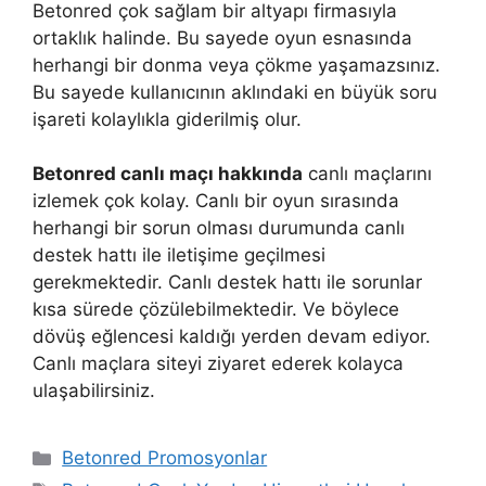
Betonred çok sağlam bir altyapı firmasıyla
ortaklık halinde. Bu sayede oyun esnasında
herhangi bir donma veya çökme yaşamazsınız.
Bu sayede kullanıcının aklındaki en büyük soru
işareti kolaylıkla giderilmiş olur.
Betonred canlı maçı hakkında
canlı maçlarını
izlemek çok kolay. Canlı bir oyun sırasında
herhangi bir sorun olması durumunda canlı
destek hattı ile iletişime geçilmesi
gerekmektedir. Canlı destek hattı ile sorunlar
kısa sürede çözülebilmektedir. Ve böylece
dövüş eğlencesi kaldığı yerden devam ediyor.
Canlı maçlara siteyi ziyaret ederek kolayca
ulaşabilirsiniz.
Kategoriler
Betonred Promosyonlar