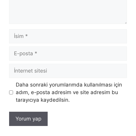
İsim
E-
posta
İnternet
sitesi
Daha sonraki yorumlarımda kullanılması için
adım, e-posta adresim ve site adresim bu
tarayıcıya kaydedilsin.