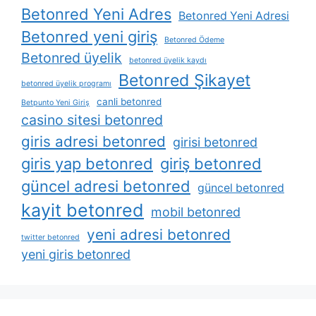
Betonred Yeni Adres
Betonred Yeni Adresi
Betonred yeni giriş
Betonred Ödeme
Betonred üyelik
betonred üyelik kaydı
Betonred Şikayet
betonred üyelik programı
canli betonred
Betpunto Yeni Giriş
casino sitesi betonred
giris adresi betonred
girisi betonred
giris yap betonred
giriş betonred
güncel adresi betonred
güncel betonred
kayit betonred
mobil betonred
yeni adresi betonred
twitter betonred
yeni giris betonred