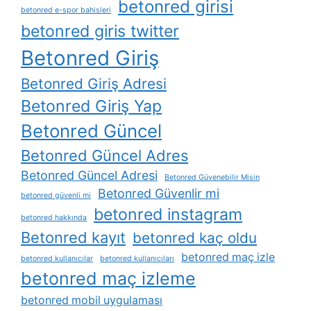
betonred girisi
betonred e-spor bahisleri
betonred giris twitter
Betonred Giriş
Betonred Giriş Adresi
Betonred Giriş Yap
Betonred Güncel
Betonred Güncel Adres
Betonred Güncel Adresi
Betonred Güvenebilir Misin
Betonred Güvenlir mi
betonred güvenli mi
betonred instagram
betonred hakkında
Betonred kayıt
betonred kaç oldu
betonred maç izle
betonred kullanıcılar
betonred kullanıcıları
betonred maç izleme
betonred mobil uygulaması