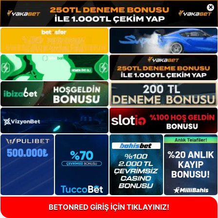
×
BETONRED GİRİŞ İÇİN TIKLAYINIZ!