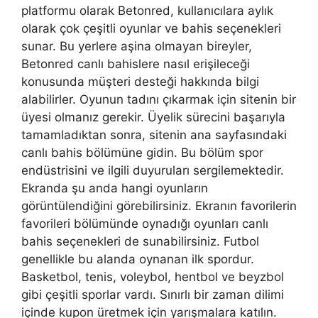
platformu olarak Betonred, kullanıcılara aylık
olarak çok çeşitli oyunlar ve bahis seçenekleri
sunar. Bu yerlere aşina olmayan bireyler,
Betonred canlı bahislere nasıl erişileceği
konusunda müşteri desteği hakkında bilgi
alabilirler. Oyunun tadını çıkarmak için sitenin bir
üyesi olmanız gerekir. Üyelik sürecini başarıyla
tamamladıktan sonra, sitenin ana sayfasındaki
canlı bahis bölümüne gidin. Bu bölüm spor
endüstrisini ve ilgili duyuruları sergilemektedir.
Ekranda şu anda hangi oyunların
görüntülendiğini görebilirsiniz. Ekranın favorilerin
favorileri bölümünde oynadığı oyunları canlı
bahis seçenekleri de sunabilirsiniz. Futbol
genellikle bu alanda oynanan ilk spordur.
Basketbol, ​​tenis, voleybol, hentbol ve beyzbol
gibi çeşitli sporlar vardı. Sınırlı bir zaman dilimi
içinde kupon üretmek için yarışmalara katılın.