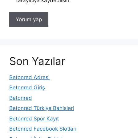
tarayıcıya kaydedilsin.
Son Yazılar
Betonred Adresi
Betonred Giriş
Betonred
Betonred Türkiye Bahisleri
Betonred Spor Kayıt
Betonred Facebook Slotları