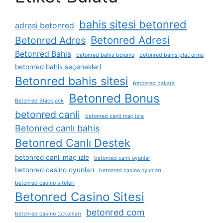
bahis sitesi betonred
adresi betonred
Betonred Adresi
Betonred Adres
Betonred Bahis
betonred bahis bölümü
betonred bahis platformu
betonred bahis seçenekleri
Betonred bahis sitesi
betonred bakara
Betonred Bonus
Betonred Blackjack
betonred canli
betonred canli maç izle
Betonred canlı bahis
Betonred Canlı Destek
betonred canlı maç i̇zle
betonred canlı oyunlar
betonred casino oyunları
betonred casino oyunları
betonred casino siteleri
Betonred Casino Sitesi
betonred com
betonred casino tutkunları