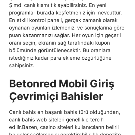
Şimdi canlı kısmı tıklayabilirsiniz. En yeni
programlar burada keşfetmeniz için mevcuttur.
En etkili kontrol paneli, gerçek zamanlı olarak
oynanan oyunları izlemenizi ve sonuçlarına göre
puan kazanmanızı sağlar. Her oyun için geçerli
oranı seçin, ekranın sağ tarafındaki kupon
bölümünde görüntülenecektir. Bu oranlara
istediğiniz kadar para ekleme özgürlüğüne
sahipsiniz.
Betonred Mobil Giriş
Çevrimiçi Bahisler
Canlı bahis en başarılı bahis türü olduğundan,
canlı bahis web siteleri genellikle tercih
edilir.Bazen, casino siteleri kullanıcıların belirli
belgeler sağlamasını gerektirebilir. İlk depozito