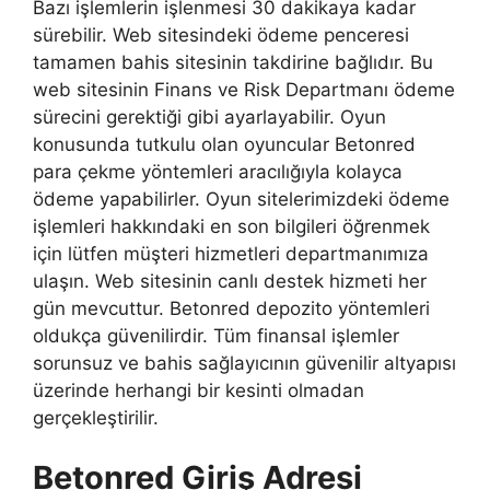
Bazı işlemlerin işlenmesi 30 dakikaya kadar
sürebilir. Web sitesindeki ödeme penceresi
tamamen bahis sitesinin takdirine bağlıdır. Bu
web sitesinin Finans ve Risk Departmanı ödeme
sürecini gerektiği gibi ayarlayabilir. Oyun
konusunda tutkulu olan oyuncular Betonred
para çekme yöntemleri aracılığıyla kolayca
ödeme yapabilirler. Oyun sitelerimizdeki ödeme
işlemleri hakkındaki en son bilgileri öğrenmek
için lütfen müşteri hizmetleri departmanımıza
ulaşın. Web sitesinin canlı destek hizmeti her
gün mevcuttur. Betonred depozito yöntemleri
oldukça güvenilirdir. Tüm finansal işlemler
sorunsuz ve bahis sağlayıcının güvenilir altyapısı
üzerinde herhangi bir kesinti olmadan
gerçekleştirilir.
Betonred Giriş Adresi