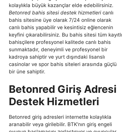
kolaylıkla büyük kazançlar elde edebilirsiniz.
Betonred bahis sitesi destek hizmetleri
canlı
bahis sitesine üye olarak 7/24 online olarak
canlı bahis yapabilir ve kesintisiz eğlencenin
keyfini çıkarabilirsiniz. Bu bahis sitesi tüm kayıtlı
bahisçilere profesyonel kalitede canlı bahis
sunmaktadır, deneyimli ve profesyonel bir
kadroya sahiptir ve yurt dışındaki lisanslı
casinolar ve spor bahis siteleri arasında güçlü
bir üne sahiptir.
Betonred Giriş Adresi
Destek Hizmetleri
Betonred giriş adresleri internette kolaylıkla
aranabilir veya girilebilir. BTK’nın giriş engeli
oyunun başlamasını zorlaştırıyor ve oyuncular