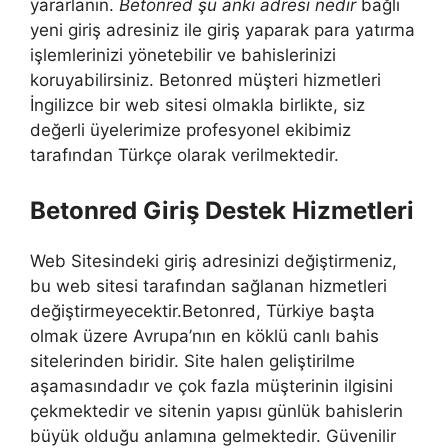
yararlanın.
Betonred şu anki adresi nedir
bağlı
yeni giriş adresiniz ile giriş yaparak para yatırma
işlemlerinizi yönetebilir ve bahislerinizi
koruyabilirsiniz. Betonred müşteri hizmetleri
İngilizce bir web sitesi olmakla birlikte, siz
değerli üyelerimize profesyonel ekibimiz
tarafından Türkçe olarak verilmektedir.
Betonred Giriş Destek Hizmetleri
Web Sitesindeki giriş adresinizi değiştirmeniz,
bu web sitesi tarafından sağlanan hizmetleri
değiştirmeyecektir.Betonred, Türkiye başta
olmak üzere Avrupa’nın en köklü canlı bahis
sitelerinden biridir. Site halen geliştirilme
aşamasındadır ve çok fazla müşterinin ilgisini
çekmektedir ve sitenin yapısı günlük bahislerin
büyük olduğu anlamına gelmektedir. Güvenilir