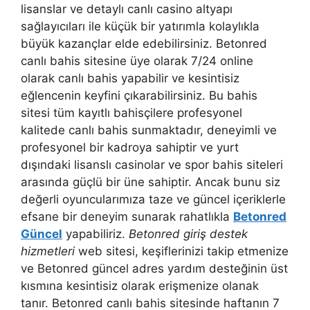
lisanslar ve detaylı canlı casino altyapı
sağlayıcıları ile küçük bir yatırımla kolaylıkla
büyük kazançlar elde edebilirsiniz. Betonred
canlı bahis sitesine üye olarak 7/24 online
olarak canlı bahis yapabilir ve kesintisiz
eğlencenin keyfini çıkarabilirsiniz. Bu bahis
sitesi tüm kayıtlı bahisçilere profesyonel
kalitede canlı bahis sunmaktadır, deneyimli ve
profesyonel bir kadroya sahiptir ve yurt
dışındaki lisanslı casinolar ve spor bahis siteleri
arasında güçlü bir üne sahiptir. Ancak bunu siz
değerli oyuncularımıza taze ve güncel içeriklerle
efsane bir deneyim sunarak rahatlıkla
Betonred
Güncel
yapabiliriz.
Betonred giriş destek
hizmetleri
web sitesi, keşiflerinizi takip etmenize
ve Betonred güncel adres yardım desteğinin üst
kısmına kesintisiz olarak erişmenize olanak
tanır. Betonred canlı bahis sitesinde haftanın 7