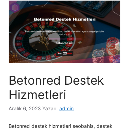
Betonred Destek
Hizmetleri
Aralık 6, 2023
Yazarı:
admin
Betonred destek hizmetleri seobahis, destek