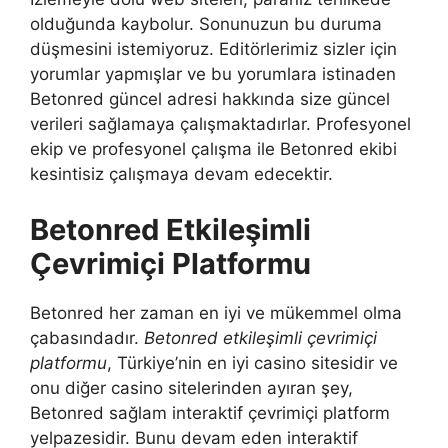
olduğunda kaybolur. Sonunuzun bu duruma
düşmesini istemiyoruz. Editörlerimiz sizler için
yorumlar yapmışlar ve bu yorumlara istinaden
Betonred güncel adresi hakkında size güncel
verileri sağlamaya çalışmaktadırlar. Profesyonel
ekip ve profesyonel çalışma ile Betonred ekibi
kesintisiz çalışmaya devam edecektir.
Betonred Etkileşimli
Çevrimiçi Platformu
Betonred her zaman en iyi ve mükemmel olma
çabasındadır.
Betonred etkileşimli çevrimiçi
platformu
, Türkiye’nin en iyi casino sitesidir ve
onu diğer casino sitelerinden ayıran şey,
Betonred sağlam interaktif çevrimiçi platform
yelpazesidir. Bunu devam eden interaktif