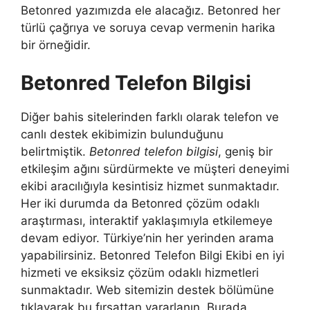
Betonred yazımızda ele alacağız. Betonred her
türlü çağrıya ve soruya cevap vermenin harika
bir örneğidir.
Betonred Telefon Bilgisi
Diğer bahis sitelerinden farklı olarak telefon ve
canlı destek ekibimizin bulunduğunu
belirtmiştik.
Betonred telefon bilgisi
, geniş bir
etkileşim ağını sürdürmekte ve müşteri deneyimi
ekibi aracılığıyla kesintisiz hizmet sunmaktadır.
Her iki durumda da Betonred çözüm odaklı
araştırması, interaktif yaklaşımıyla etkilemeye
devam ediyor. Türkiye’nin her yerinden arama
yapabilirsiniz. Betonred Telefon Bilgi Ekibi en iyi
hizmeti ve eksiksiz çözüm odaklı hizmetleri
sunmaktadır. Web sitemizin destek bölümüne
tıklayarak bu fırsattan yararlanın. Burada