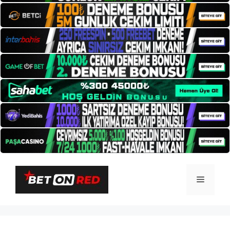
İçeriğe
atla
Menü