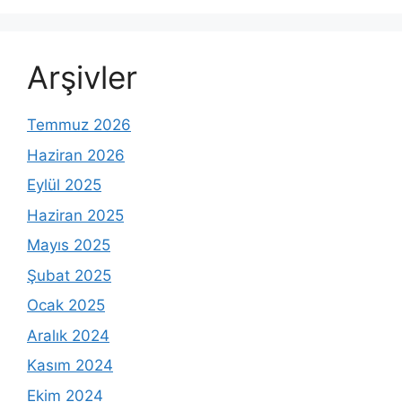
Arşivler
Temmuz 2026
Haziran 2026
Eylül 2025
Haziran 2025
Mayıs 2025
Şubat 2025
Ocak 2025
Aralık 2024
Kasım 2024
Ekim 2024