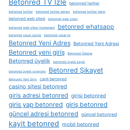
Betonred TV İzle
betonred twitter
betonred twitter
betonred twitter adresi
betonred twitter takip
betonred web sitesi
betonred web sitesi
betonred whatsapp
betonred web sitesi i̇ncelemesi
betonred yasal casino
betonred yasal mı
Betonred Yeni Adres
Betonred Yeni Adresi
Betonred yeni giriş
Betonred Ödeme
Betonred üyelik
betonred üyelik kaydı
Betonred Şikayet
betonred üyelik programı
canli betonred
Betpunto Yeni Giriş
casino sitesi betonred
giris adresi betonred
girisi betonred
giris yap betonred
giriş betonred
güncel adresi betonred
güncel betonred
kayit betonred
mobil betonred