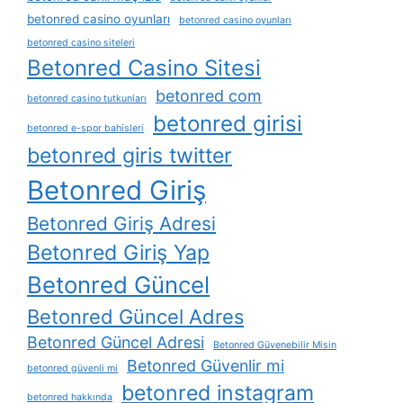
betonred casino oyunları
betonred casino oyunları
betonred casino siteleri
Betonred Casino Sitesi
betonred com
betonred casino tutkunları
betonred girisi
betonred e-spor bahisleri
betonred giris twitter
Betonred Giriş
Betonred Giriş Adresi
Betonred Giriş Yap
Betonred Güncel
Betonred Güncel Adres
Betonred Güncel Adresi
Betonred Güvenebilir Misin
Betonred Güvenlir mi
betonred güvenli mi
betonred instagram
betonred hakkında