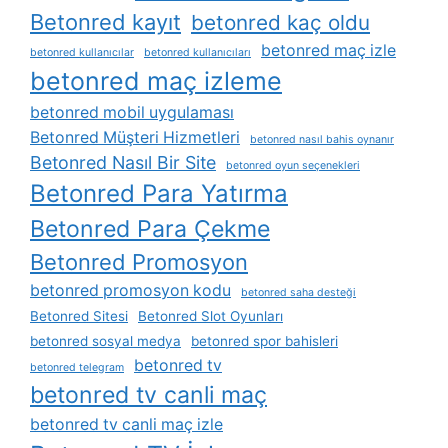
Betonred kayıt
betonred kaç oldu
betonred maç izle
betonred kullanıcılar
betonred kullanıcıları
betonred maç izleme
betonred mobil uygulaması
Betonred Müşteri Hizmetleri
betonred nasıl bahis oynanır
Betonred Nasıl Bir Site
betonred oyun seçenekleri
Betonred Para Yatırma
Betonred Para Çekme
Betonred Promosyon
betonred promosyon kodu
betonred saha desteği
Betonred Sitesi
Betonred Slot Oyunları
betonred sosyal medya
betonred spor bahisleri
betonred tv
betonred telegram
betonred tv canli maç
betonred tv canli maç izle