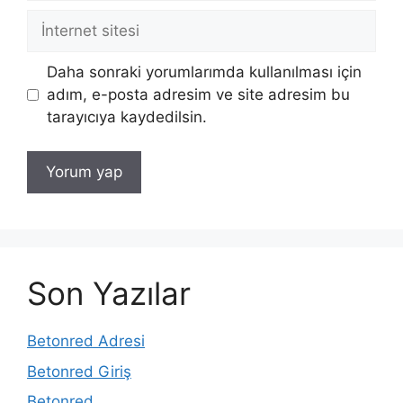
İnternet
sitesi
Daha sonraki yorumlarımda kullanılması için
adım, e-posta adresim ve site adresim bu
tarayıcıya kaydedilsin.
Son Yazılar
Betonred Adresi
Betonred Giriş
Betonred