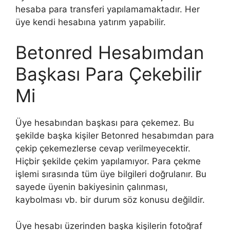
hesaba para transferi yapılamamaktadır. Her
üye kendi hesabına yatırım yapabilir.
Betonred Hesabımdan
Başkası Para Çekebilir
Mi
Üye hesabından başkası para çekemez. Bu
şekilde başka kişiler Betonred hesabımdan para
çekip çekemezlerse cevap verilmeyecektir.
Hiçbir şekilde çekim yapılamıyor. Para çekme
işlemi sırasında tüm üye bilgileri doğrulanır. Bu
sayede üyenin bakiyesinin çalınması,
kaybolması vb. bir durum söz konusu değildir.
Üye hesabı üzerinden başka kişilerin fotoğraf