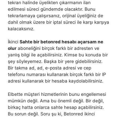
tekrarı halinde üyelikten çıkarmanın ilan
edilmesi süreci gündemde olacaktır. Bunu
tekrarlamaya çalışırsanız, orijinal üyeliğiniz de
dahil olmak üzere bir iptal süreci ile karşı karşıya
kalacaksınız.
İkinci
Sahte bir betonred hesabı açarsam ne
olur
aboneliğini birçok farklı bir adresten ve
yanlış bilgi ile açabilirsiniz. Kimse bu konuda bir
şey söyleyemez. Başka bir yere gidebilirsiniz.
Bir takma ad, ad, e-posta adresi ve cep
telefonu numarası kullanarak birçok farklı bir IP
adresi kullanarak bir hesaba kaydolabilirsiniz.
Elbette müşteri hizmetlerinin bunu engellemesi
mümkün değil. Ama bu önemli değil. Bir değil,
birkaç hatta onlarca sahte hesap açabilirsiniz.
Bu sorun değil. Soru şu ki, Betonred ikinci