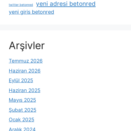
yeni adresi betonred
twitter betonred
yeni giris betonred
Arşivler
Temmuz 2026
Haziran 2026
Eylül 2025
Haziran 2025
Mayıs 2025
Şubat 2025
Ocak 2025
Aralık 2024