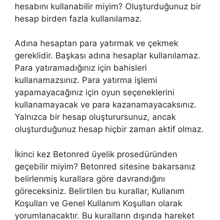
hesabını kullanabilir miyim? Oluşturduğunuz bir
hesap birden fazla kullanılamaz.
Adına hesaptan para yatırmak ve çekmek
gereklidir. Başkası adına hesaplar kullanılamaz.
Para yatıramadığınız için bahisleri
kullanamazsınız. Para yatırma işlemi
yapamayacağınız için oyun seçeneklerini
kullanamayacak ve para kazanamayacaksınız.
Yalnızca bir hesap oluşturursunuz, ancak
oluşturduğunuz hesap hiçbir zaman aktif olmaz.
İkinci kez Betonred üyelik prosedüründen
geçebilir miyim? Betonred sitesine bakarsanız
belirlenmiş kurallara göre davrandığını
göreceksiniz. Belirtilen bu kurallar, Kullanım
Koşulları ve Genel Kullanım Koşulları olarak
yorumlanacaktır. Bu kuralların dışında hareket