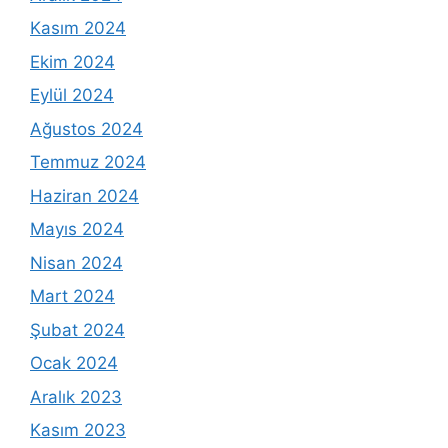
Kasım 2024
Ekim 2024
Eylül 2024
Ağustos 2024
Temmuz 2024
Haziran 2024
Mayıs 2024
Nisan 2024
Mart 2024
Şubat 2024
Ocak 2024
Aralık 2023
Kasım 2023