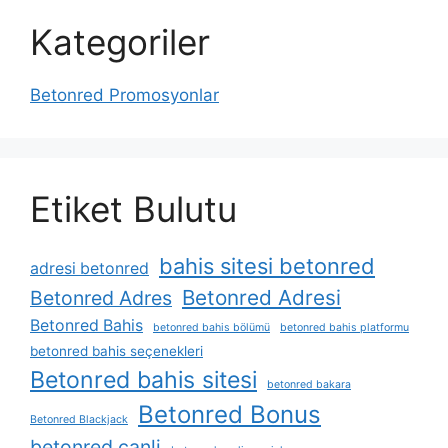
Kategoriler
Betonred Promosyonlar
Etiket Bulutu
bahis sitesi betonred
adresi betonred
Betonred Adresi
Betonred Adres
Betonred Bahis
betonred bahis bölümü
betonred bahis platformu
betonred bahis seçenekleri
Betonred bahis sitesi
betonred bakara
Betonred Bonus
Betonred Blackjack
betonred canli