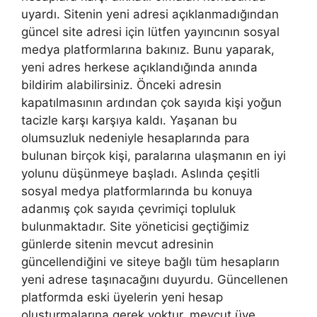
uyardı. Sitenin yeni adresi açıklanmadığından
güncel site adresi için lütfen yayıncının sosyal
medya platformlarına bakınız. Bunu yaparak,
yeni adres herkese açıklandığında anında
bildirim alabilirsiniz. Önceki adresin
kapatılmasının ardından çok sayıda kişi yoğun
tacizle karşı karşıya kaldı. Yaşanan bu
olumsuzluk nedeniyle hesaplarında para
bulunan birçok kişi, paralarına ulaşmanın en iyi
yolunu düşünmeye başladı. Aslında çeşitli
sosyal medya platformlarında bu konuya
adanmış çok sayıda çevrimiçi topluluk
bulunmaktadır. Site yöneticisi geçtiğimiz
günlerde sitenin mevcut adresinin
güncellendiğini ve siteye bağlı tüm hesapların
yeni adrese taşınacağını duyurdu. Güncellenen
platformda eski üyelerin yeni hesap
oluşturmalarına gerek yoktur, mevcut üye