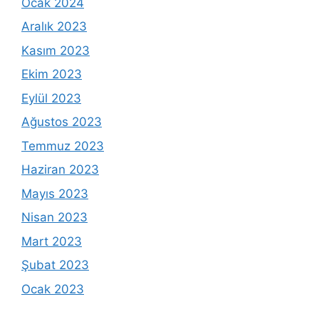
Ocak 2024
Aralık 2023
Kasım 2023
Ekim 2023
Eylül 2023
Ağustos 2023
Temmuz 2023
Haziran 2023
Mayıs 2023
Nisan 2023
Mart 2023
Şubat 2023
Ocak 2023