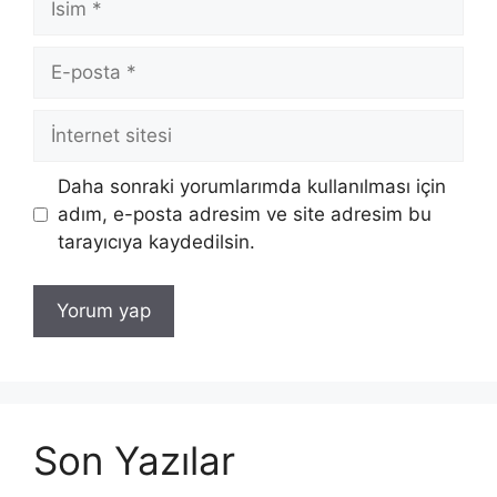
E-
posta
İnternet
sitesi
Daha sonraki yorumlarımda kullanılması için
adım, e-posta adresim ve site adresim bu
tarayıcıya kaydedilsin.
Son Yazılar