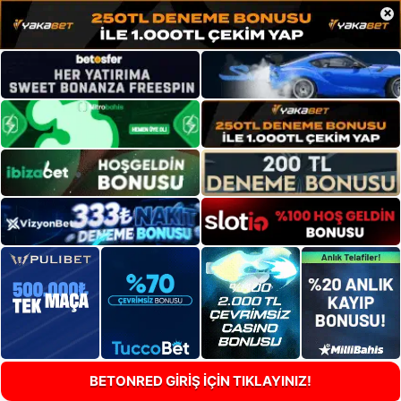
×
BETONRED GİRİŞ İÇİN TIKLAYINIZ!