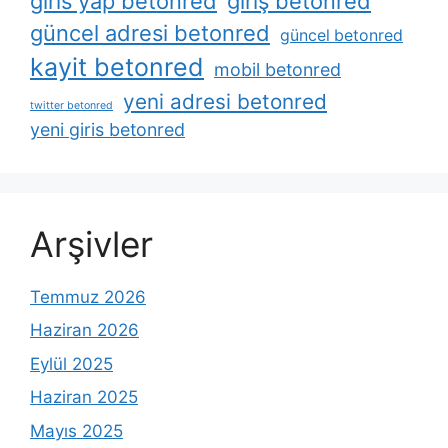
giris yap betonred
giriş betonred
güncel adresi betonred
güncel betonred
kayit betonred
mobil betonred
yeni adresi betonred
twitter betonred
yeni giris betonred
Arşivler
Temmuz 2026
Haziran 2026
Eylül 2025
Haziran 2025
Mayıs 2025