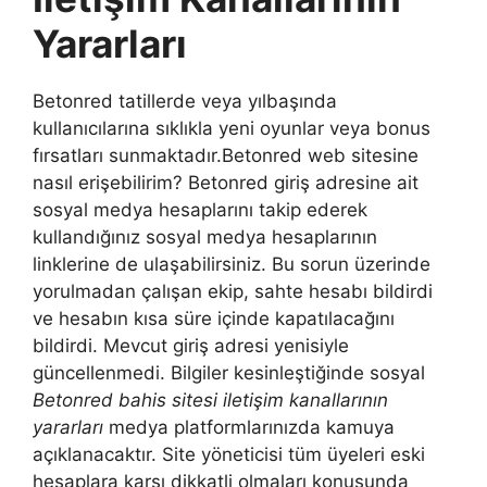
Yararları
Betonred tatillerde veya yılbaşında
kullanıcılarına sıklıkla yeni oyunlar veya bonus
fırsatları sunmaktadır.Betonred web sitesine
nasıl erişebilirim? Betonred giriş adresine ait
sosyal medya hesaplarını takip ederek
kullandığınız sosyal medya hesaplarının
linklerine de ulaşabilirsiniz. Bu sorun üzerinde
yorulmadan çalışan ekip, sahte hesabı bildirdi
ve hesabın kısa süre içinde kapatılacağını
bildirdi. Mevcut giriş adresi yenisiyle
güncellenmedi. Bilgiler kesinleştiğinde sosyal
Betonred bahis sitesi iletişim kanallarının
yararları
medya platformlarınızda kamuya
açıklanacaktır. Site yöneticisi tüm üyeleri eski
hesaplara karşı dikkatli olmaları konusunda