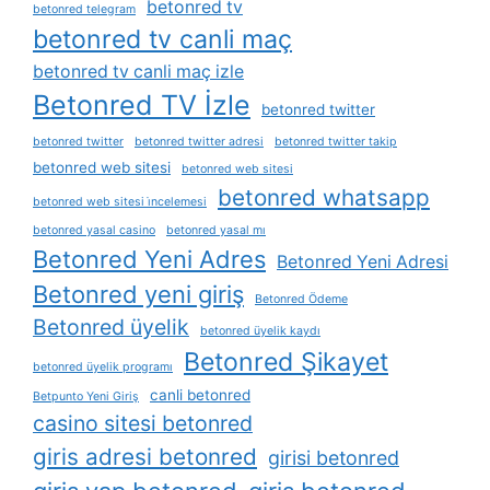
betonred tv
betonred telegram
betonred tv canli maç
betonred tv canli maç izle
Betonred TV İzle
betonred twitter
betonred twitter
betonred twitter adresi
betonred twitter takip
betonred web sitesi
betonred web sitesi
betonred whatsapp
betonred web sitesi i̇ncelemesi
betonred yasal casino
betonred yasal mı
Betonred Yeni Adres
Betonred Yeni Adresi
Betonred yeni giriş
Betonred Ödeme
Betonred üyelik
betonred üyelik kaydı
Betonred Şikayet
betonred üyelik programı
canli betonred
Betpunto Yeni Giriş
casino sitesi betonred
giris adresi betonred
girisi betonred