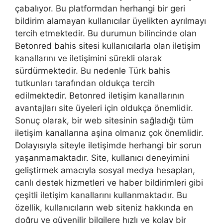
çabalıyor. Bu platformdan herhangi bir geri
bildirim alamayan kullanıcılar üyelikten ayrılmayı
tercih etmektedir. Bu durumun bilincinde olan
Betonred bahis sitesi kullanıcılarla olan iletişim
kanallarını ve iletişimini sürekli olarak
sürdürmektedir. Bu nedenle Türk bahis
tutkunları tarafından oldukça tercih
edilmektedir. Betonred iletişim kanallarının
avantajları site üyeleri için oldukça önemlidir.
Sonuç olarak, bir web sitesinin sağladığı tüm
iletişim kanallarına aşina olmanız çok önemlidir.
Dolayısıyla siteyle iletişimde herhangi bir sorun
yaşanmamaktadır. Site, kullanıcı deneyimini
geliştirmek amacıyla sosyal medya hesapları,
canlı destek hizmetleri ve haber bildirimleri gibi
çeşitli iletişim kanallarını kullanmaktadır. Bu
özellik, kullanıcıların web siteniz hakkında en
doğru ve güvenilir bilgilere hızlı ve kolay bir