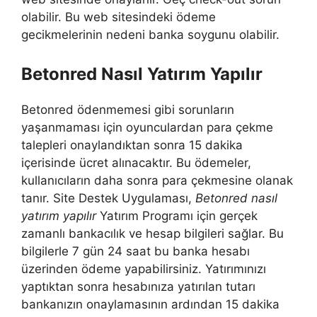
olabilir. Bu web sitesindeki ödeme
gecikmelerinin nedeni banka soygunu olabilir.
Betonred Nasıl Yatırım Yapılır
Betonred ödenmemesi gibi sorunların
yaşanmaması için oyunculardan para çekme
talepleri onaylandıktan sonra 15 dakika
içerisinde ücret alınacaktır. Bu ödemeler,
kullanıcıların daha sonra para çekmesine olanak
tanır. Site Destek Uygulaması,
Betonred nasıl
yatırım yapılır
Yatırım Programı için gerçek
zamanlı bankacılık ve hesap bilgileri sağlar. Bu
bilgilerle 7 gün 24 saat bu banka hesabı
üzerinden ödeme yapabilirsiniz. Yatırımınızı
yaptıktan sonra hesabınıza yatırılan tutarı
bankanızın onaylamasının ardından 15 dakika