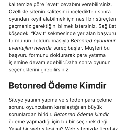
kalitemize göre “evet” cevabını verebilirsiniz.
Özellikle sitenin kalitesini inceledikten sonra
oyundan keyif alabilmek için nasıl bir süreçten
geçmeniz gerektiğini bilmek istersiniz. Sağ üst
köşedeki “Kayıt” sekmesinde yer alan başvuru
formunun doldurulmasıyla
Betonred oyununun
avantajları nelerdir
süreç başlar. Müşteri bu
başvuru formunu doldurarak para yatırma
işlemine devam edebilir.Daha sonra oyunun
seçeneklerini girebilirsiniz.
Betonred Ödeme Kimdir
Siteye yatırım yapma ve siteden para çekme
sorunu oyuncuların karşılaştığı en büyük
sorunlardan biridir.
Betonred ödeme kimdir
ödeme yapmadığı için bu bir seçenek değil.
Yasal bir web sitesi mi? Web sitenizde ücretsiz