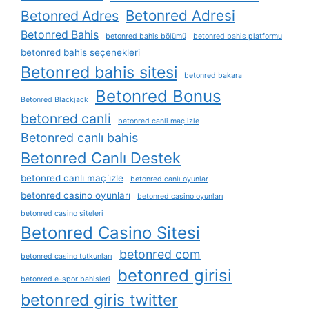
Betonred Adresi
Betonred Adres
Betonred Bahis
betonred bahis bölümü
betonred bahis platformu
betonred bahis seçenekleri
Betonred bahis sitesi
betonred bakara
Betonred Bonus
Betonred Blackjack
betonred canli
betonred canli maç izle
Betonred canlı bahis
Betonred Canlı Destek
betonred canlı maç i̇zle
betonred canlı oyunlar
betonred casino oyunları
betonred casino oyunları
betonred casino siteleri
Betonred Casino Sitesi
betonred com
betonred casino tutkunları
betonred girisi
betonred e-spor bahisleri
betonred giris twitter