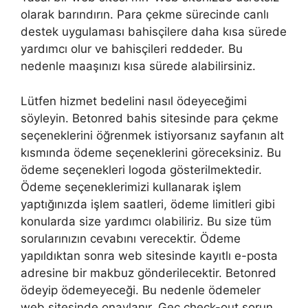
olarak barındırın. Para çekme sürecinde canlı
destek uygulaması bahisçilere daha kısa sürede
yardımcı olur ve bahisçileri reddeder. Bu
nedenle maaşınızı kısa sürede alabilirsiniz.
Lütfen hizmet bedelini nasıl ödeyeceğimi
söyleyin. Betonred bahis sitesinde para çekme
seçeneklerini öğrenmek istiyorsanız sayfanın alt
kısmında ödeme seçeneklerini göreceksiniz. Bu
ödeme seçenekleri logoda gösterilmektedir.
Ödeme seçeneklerimizi kullanarak işlem
yaptığınızda işlem saatleri, ödeme limitleri gibi
konularda size yardımcı olabiliriz. Bu size tüm
sorularınızın cevabını verecektir. Ödeme
yapıldıktan sonra web sitesinde kayıtlı e-posta
adresine bir makbuz gönderilecektir. Betonred
ödeyip ödemeyeceği. Bu nedenle ödemeler
web sitesinde onaylanır. Geç check-out sorun