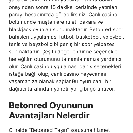
onayından sonra 15 dakika içerisinde yatırılan
parayı hesabınızda görebilirsiniz. Canlı casino
bölümünde müşterilere rulet, bakara ve
blackjack oyunları sunulmaktadır. Betonred spor
bahisleri uygulaması futbol, ​​basketbol, ​​voleybol,
tenis ve beyzbol gibi geniş bir spor yelpazesi
sunmaktadır. Çeşitli değerlendirme seçenekleri
her eğitim oturumunu tamamlamanıza yardımcı
olur. Canlı casino uygulaması bahis seçenekleri
isteğe bağlı olup, canlı casino heyecanını
yaşamanıza olanak sağlar.Bu oyun canlı bir
dağıtıcı tarafından yönetiliyor gibi görünüyor.
Betonred Oyununun
Avantajları Nelerdir
O halde “Betonred Taşın” sorusuna hizmet