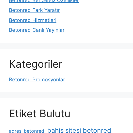
Betonred Benzersiz Özellikler
Betonred Fark Yaratır
Betonred Hizmetleri
Betonred Canlı Yayınlar
Kategoriler
Betonred Promosyonlar
Etiket Bulutu
bahis sitesi betonred
adresi betonred