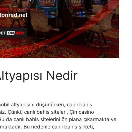
ltyapısı Nedir
obil altyapısını düşünürken, canlı bahis
z. Çünkü canlı bahis siteleri, Çin casino
 Bu da canlı bahis sitelerini ön plana çıkarmakta ve
rmaktadır. Bu nedenle canlı bahis şirketi,