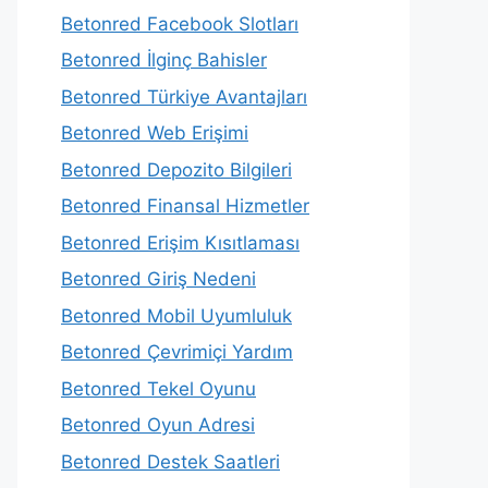
Betonred Facebook Slotları
Betonred İlginç Bahisler
Betonred Türkiye Avantajları
Betonred Web Erişimi
Betonred Depozito Bilgileri
Betonred Finansal Hizmetler
Betonred Erişim Kısıtlaması
Betonred Giriş Nedeni
Betonred Mobil Uyumluluk
Betonred Çevrimiçi Yardım
Betonred Tekel Oyunu
Betonred Oyun Adresi
Betonred Destek Saatleri