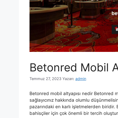
Betonred Mobil A
Temmuz 27, 2023
Yazarı:
admin
Betonred mobil altyapısı nedir Betonred m
sağlayıcınız hakkında olumlu düşünmelisini
pazarındaki en karlı işletmelerden biridir.
bahisçiler için çok önemli bir tercih oluştu