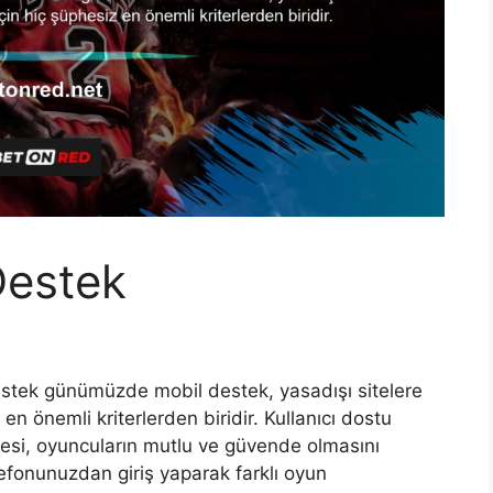
Destek
stek günümüzde mobil destek, yasadışı sitelere
en önemli kriterlerden biridir. Kullanıcı dostu
itesi, oyuncuların mutlu ve güvende olmasını
elefonunuzdan giriş yaparak farklı oyun