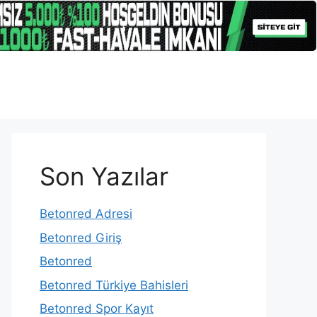
Son Yazılar
Betonred Adresi
Betonred Giriş
Betonred
Betonred Türkiye Bahisleri
Betonred Spor Kayıt