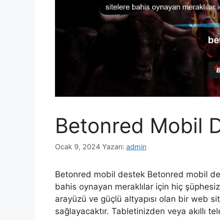
Betonred Mobil 
Ocak 9, 2024
Yazarı:
admin
Betonred mobil destek Betonred mobil de
bahis oynayan meraklılar için hiç şüphesiz 
arayüzü ve güçlü altyapısı olan bir web s
sağlayacaktır. Tabletinizden veya akıllı t