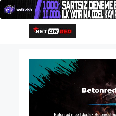
İçeriğe
atla