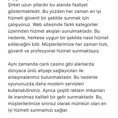
Şirket uzun yıllardır bu alanda faaliyet
göstermektedir. Bu yüzden her zaman en iyi
hizmeti güvenli bir şekilde sunmak için
çalışıyoruz. Web sitesinde farklı kategoriler
üzerinden hizmet akışları sunulmaktadır. Bu
nedenle, herkese uygun bir şekilde nasıl hizmet
edileceğini bilir. Müşterilerimize her zaman hızlı,
güvenli ve profesyonel hizmet sunmaktayız.
Aynı zamanda canlı casino gibi alanlarda
dünyaca ünlü altyapı sağlayıcıları ile
anlaşmalarımız bulunmaktadır. Bu nedenle
oyununuzda daha modern servisleri
kullanabilirsiniz. Ayrıca çeşitli reklam imkanları
ile inanılmaz kaliteli bir gelir sunmaktadır. Bu,
müşterilerimize sınırsız olarak mümkün olan en
iyi hizmeti sunmamızı sağlar.