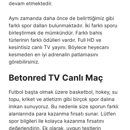
devam etmektedir.
Aynı zamanda daha önce de belirttiğimiz gibi
farklı spor dalları bulunmaktadır. İki farklı sporu
birleştirmek de mümkündür. Farklı bahis
türlerinin farklı ödülleri vardır. Full HD ve
kesintisiz canlı TV yayını. Böylece heyecanı
kesmeden en iyi adrenalin patlamasını
görebilirsiniz.
Betonred TV Canlı Maç
Futbol başta olmak üzere basketbol, ​​hokey, su
topu, kriket ve atletizm gibi birçok spor dalına
imkan sunuyoruz. Bu nedenle size sporun farklı
alanlarında para kazanma fırsatı sunar. Lütfen
spor bilgileri ile kolayca kazanma fırsatını
değerlendirin. Ek olarak, uygun testlerin