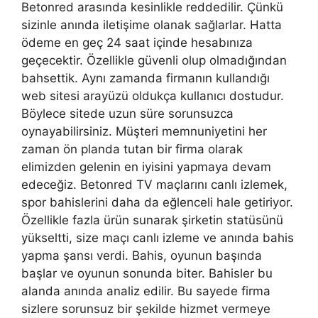
Betonred arasında kesinlikle reddedilir. Çünkü
sizinle anında iletişime olanak sağlarlar. Hatta
ödeme en geç 24 saat içinde hesabınıza
geçecektir. Özellikle güvenli olup olmadığından
bahsettik. Aynı zamanda firmanın kullandığı
web sitesi arayüzü oldukça kullanıcı dostudur.
Böylece sitede uzun süre sorunsuzca
oynayabilirsiniz. Müşteri memnuniyetini her
zaman ön planda tutan bir firma olarak
elimizden gelenin en iyisini yapmaya devam
edeceğiz. Betonred TV maçlarını canlı izlemek,
spor bahislerini daha da eğlenceli hale getiriyor.
Özellikle fazla ürün sunarak şirketin statüsünü
yükseltti, size maçı canlı izleme ve anında bahis
yapma şansı verdi. Bahis, oyunun başında
başlar ve oyunun sonunda biter. Bahisler bu
alanda anında analiz edilir. Bu sayede firma
sizlere sorunsuz bir şekilde hizmet vermeye