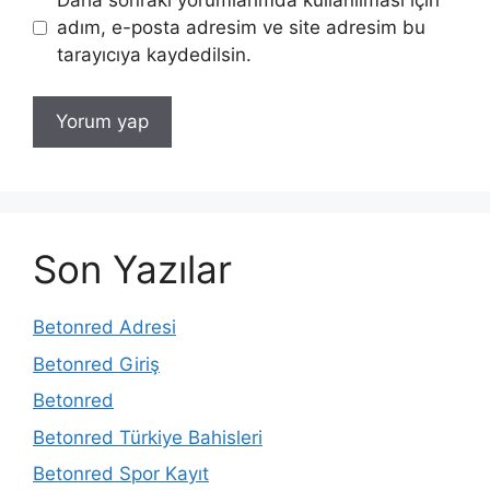
adım, e-posta adresim ve site adresim bu
tarayıcıya kaydedilsin.
Son Yazılar
Betonred Adresi
Betonred Giriş
Betonred
Betonred Türkiye Bahisleri
Betonred Spor Kayıt