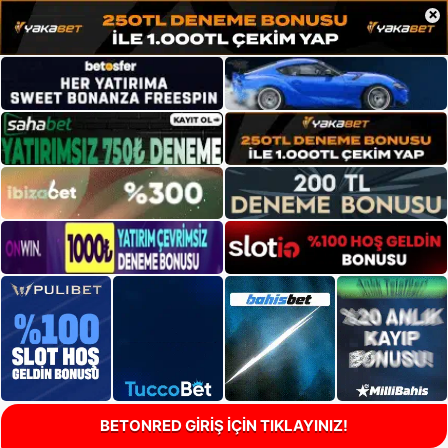
×
BETONRED GİRİŞ İÇİN TIKLAYINIZ!