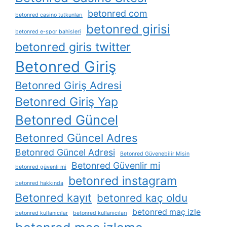
betonred com
betonred casino tutkunları
betonred girisi
betonred e-spor bahisleri
betonred giris twitter
Betonred Giriş
Betonred Giriş Adresi
Betonred Giriş Yap
Betonred Güncel
Betonred Güncel Adres
Betonred Güncel Adresi
Betonred Güvenebilir Misin
Betonred Güvenlir mi
betonred güvenli mi
betonred instagram
betonred hakkında
Betonred kayıt
betonred kaç oldu
betonred maç izle
betonred kullanıcılar
betonred kullanıcıları