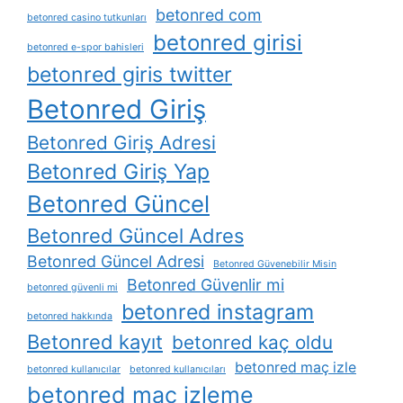
betonred com
betonred casino tutkunları
betonred girisi
betonred e-spor bahisleri
betonred giris twitter
Betonred Giriş
Betonred Giriş Adresi
Betonred Giriş Yap
Betonred Güncel
Betonred Güncel Adres
Betonred Güncel Adresi
Betonred Güvenebilir Misin
Betonred Güvenlir mi
betonred güvenli mi
betonred instagram
betonred hakkında
Betonred kayıt
betonred kaç oldu
betonred maç izle
betonred kullanıcılar
betonred kullanıcıları
betonred maç izleme