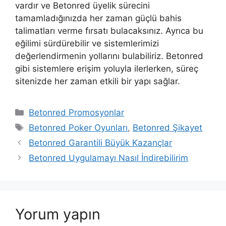
vardır ve Betonred üyelik sürecini
tamamladığınızda her zaman güçlü bahis
talimatları verme fırsatı bulacaksınız. Ayrıca bu
eğilimi sürdürebilir ve sistemlerimizi
değerlendirmenin yollarını bulabiliriz. Betonred
gibi sistemlere erişim yoluyla ilerlerken, süreç
sitenizde her zaman etkili bir yapı sağlar.
Kategoriler
Betonred Promosyonlar
Etiketler
Betonred Poker Oyunları
,
Betonred Şikayet
Betonred Garantili Büyük Kazançlar
Betonred Uygulamayı Nasıl İndirebilirim
Yorum yapın