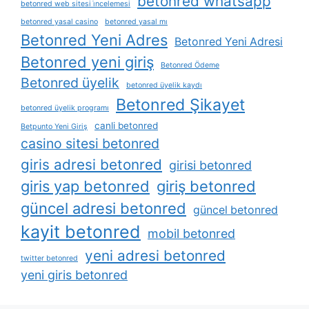
betonred whatsapp
betonred web sitesi i̇ncelemesi
betonred yasal casino
betonred yasal mı
Betonred Yeni Adres
Betonred Yeni Adresi
Betonred yeni giriş
Betonred Ödeme
Betonred üyelik
betonred üyelik kaydı
Betonred Şikayet
betonred üyelik programı
canli betonred
Betpunto Yeni Giriş
casino sitesi betonred
giris adresi betonred
girisi betonred
giris yap betonred
giriş betonred
güncel adresi betonred
güncel betonred
kayit betonred
mobil betonred
yeni adresi betonred
twitter betonred
yeni giris betonred