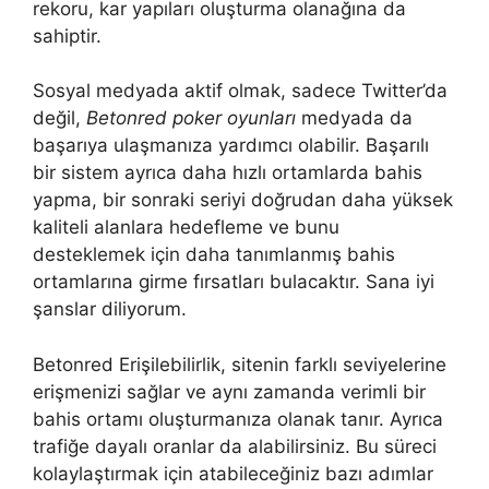
rekoru, kar yapıları oluşturma olanağına da
sahiptir.
Sosyal medyada aktif olmak, sadece Twitter’da
değil,
Betonred poker oyunları
medyada da
başarıya ulaşmanıza yardımcı olabilir. Başarılı
bir sistem ayrıca daha hızlı ortamlarda bahis
yapma, bir sonraki seriyi doğrudan daha yüksek
kaliteli alanlara hedefleme ve bunu
desteklemek için daha tanımlanmış bahis
ortamlarına girme fırsatları bulacaktır. Sana iyi
şanslar diliyorum.
Betonred Erişilebilirlik, sitenin farklı seviyelerine
erişmenizi sağlar ve aynı zamanda verimli bir
bahis ortamı oluşturmanıza olanak tanır. Ayrıca
trafiğe dayalı oranlar da alabilirsiniz. Bu süreci
kolaylaştırmak için atabileceğiniz bazı adımlar