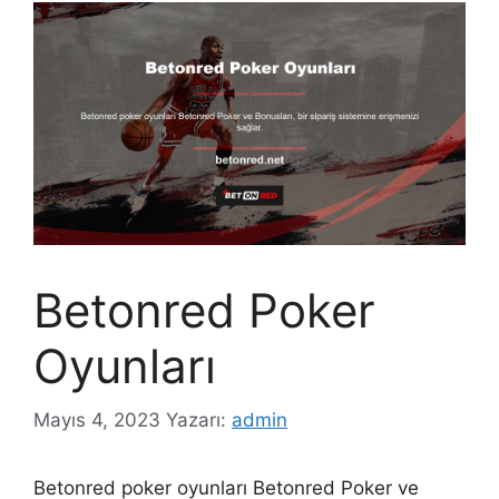
Betonred Poker
Oyunları
Mayıs 4, 2023
Yazarı:
admin
Betonred poker oyunları Betonred Poker ve