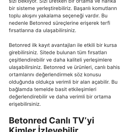
sizi bekliyor. Sizi üretken bir ortama ve harika
bir sisteme yerleştirebiliriz. Başarılı komutların
toplu akışını yakalama seçeneği vardır. Bu
nedenle Betonred süreçlerine erişerek terfi
fırsatlarına da ulaşabilirsiniz.
Betonred ilk kayıt avantajları ile etkili bir kursa
girebilirsiniz. Sitede bulunan tüm fırsatları
çeşitlendirebilir ve daha kaliteli yerleşimlere
ulaşabilirsiniz. Betonred ve ürünleri, canlı bahis
ortamlarını değerlendirmek söz konusu
olduğunda oldukça verimli bir alan açabilir. Bu
bağlamda temelde basit etkileşimleri
değerlendirebilir ve daha verimli bir ortama
erişebilirsiniz.
Betonred Canlı TV’yi
Kimler İzleyebilir