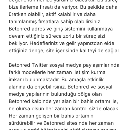
bize ilerleme fırsatı da veriyor. Bu şekilde daha
üretken olabilir, aktif kalabilir ve daha
tanımlanmış fırsatlara sahip olabilirsiniz.
Betonred adres ve giriş sistemini kullanmaya
devam ettiğiniz sürece zorlu bir süreç sizi
bekliyor. Hedefleriniz ve gelir yapınızdan elde
ettiğiniz denge, site içerisinde kaliteyi de sağlar.
Betonred Twitter sosyal medya paylaşımlarında
farklı modellerle her zaman iletişim kurma
imkanı bulunmaktadır. Bu amaçla etkinlik
alanına da erişebilirsiniz. Betonred ve sosyal
medya yapılarının bulunduğu bölge olan
Betonred kalbinde yer alan bir bahis ortamı ile,
ne olursa olsun her zaman kontrol sizde olacak.
Her zaman gelişen bir bahis ortamını
sürdürebilir ve Betonred sitesinde her zaman