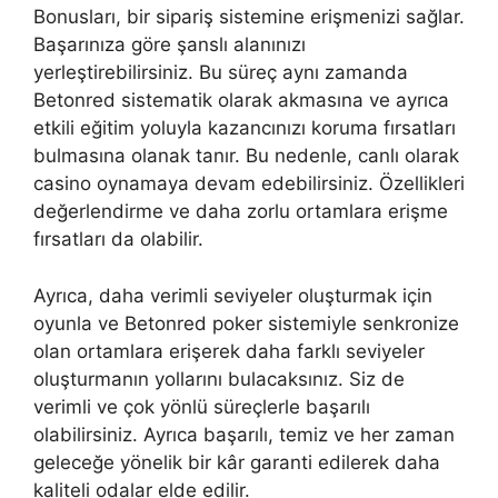
Bonusları, bir sipariş sistemine erişmenizi sağlar.
Başarınıza göre şanslı alanınızı
yerleştirebilirsiniz. Bu süreç aynı zamanda
Betonred sistematik olarak akmasına ve ayrıca
etkili eğitim yoluyla kazancınızı koruma fırsatları
bulmasına olanak tanır. Bu nedenle, canlı olarak
casino oynamaya devam edebilirsiniz. Özellikleri
değerlendirme ve daha zorlu ortamlara erişme
fırsatları da olabilir.
Ayrıca, daha verimli seviyeler oluşturmak için
oyunla ve Betonred poker sistemiyle senkronize
olan ortamlara erişerek daha farklı seviyeler
oluşturmanın yollarını bulacaksınız. Siz de
verimli ve çok yönlü süreçlerle başarılı
olabilirsiniz. Ayrıca başarılı, temiz ve her zaman
geleceğe yönelik bir kâr garanti edilerek daha
kaliteli odalar elde edilir.