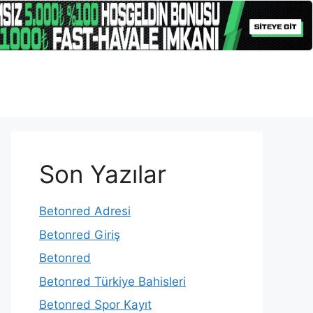
Son Yazılar
Betonred Adresi
Betonred Giriş
Betonred
Betonred Türkiye Bahisleri
Betonred Spor Kayıt