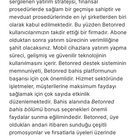
sergilenen yatırım stratejisi, finansal
prosedürlerde sağlam bir geçmişe sahiptir ve
mevduat prosedürlerinde en iyi şirketlerden biri
olarak kabul edilmektedir. Bu yüzden Betonred
kullanıcılarımızın takdir ettiği bir firmadır. Abone
olduktan sonra yatırım sürecinin verimliliğine
şahit olacaksınız. Mobil cihazlara yatırım yapma
süreci, gelişmiş ve güvenilir teknolojinin
kullanılmasını içerir. Betonred destek sisteminin
memnuniyeti, Betonred bahis platformunun
başarısı için çok önemlidir. Hizmet sektöründe
işletmeler, müşterilerine maksimum faydayı
sağlamak için çok sayıda etkinlik
düzenlemektedir. Bahis alanında
Betonred
bahis bölümü
bonus seçenekleri önemli
faydalar sunma eğilimindedir. Betonred, üye
oldukları andan itibaren sunduğu çeşitli
promosyonlar ve fırsatlarla üyeleri üzerinde