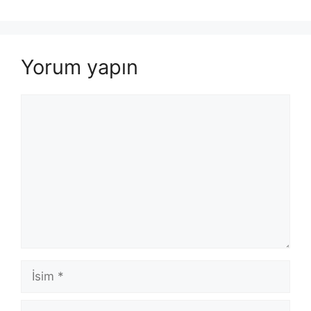
Yorum yapın
Yorum
İsim
E-