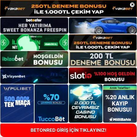
×
BETONRED GİRİŞ İÇİN TIKLAYINIZ!