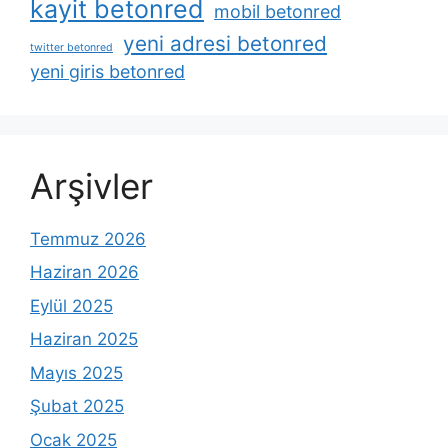
kayit betonred
mobil betonred
yeni adresi betonred
twitter betonred
yeni giris betonred
Arşivler
Temmuz 2026
Haziran 2026
Eylül 2025
Haziran 2025
Mayıs 2025
Şubat 2025
Ocak 2025