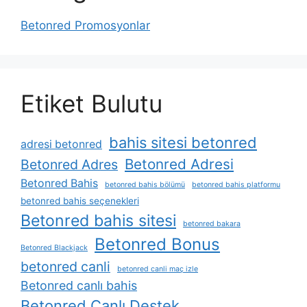
Betonred Promosyonlar
Etiket Bulutu
bahis sitesi betonred
adresi betonred
Betonred Adresi
Betonred Adres
Betonred Bahis
betonred bahis bölümü
betonred bahis platformu
betonred bahis seçenekleri
Betonred bahis sitesi
betonred bakara
Betonred Bonus
Betonred Blackjack
betonred canli
betonred canli maç izle
Betonred canlı bahis
Betonred Canlı Destek