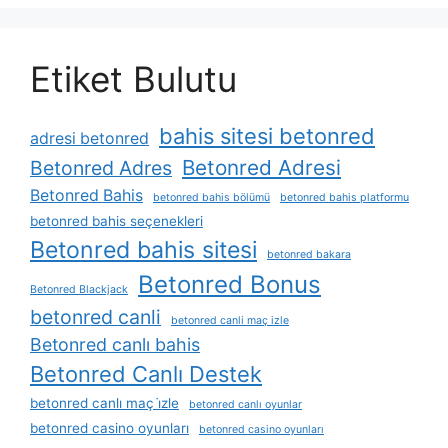
Etiket Bulutu
bahis sitesi betonred
adresi betonred
Betonred Adresi
Betonred Adres
Betonred Bahis
betonred bahis bölümü
betonred bahis platformu
betonred bahis seçenekleri
Betonred bahis sitesi
betonred bakara
Betonred Bonus
Betonred Blackjack
betonred canli
betonred canli maç izle
Betonred canlı bahis
Betonred Canlı Destek
betonred canlı maç i̇zle
betonred canlı oyunlar
betonred casino oyunları
betonred casino oyunları