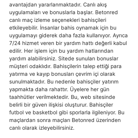
avantajdan yararlanmaktadır. Canlı akış
uygulamaları ve bonuslarla başlar. Betonred
canlı maç izleme seçenekleri bahisçileri
etkileyebilir. İnsanlar bahis oynamak için bu
uygulamayı giderek daha fazla kullanıyor. Ayrıca
7/24 hizmet veren bir yardım hattı değerli kabul
edilir. Her işlem için bu yardım hatlarından
yardım alabilirsiniz. Sitede sunulan bonuslar
müşteri odaklıdır. Bahisçilerin talep ettiği para
yatırma ve kayıp bonusları çevrim içi olarak
sunulmaktadır. Bu nedenle bahisçiler yatırım
yapmakta daha rahattır. Üyelere her gün
taahhütler verilmektedir. Bu, web sitesinde
belirli bir güven ilişkisi oluşturur. Bahisçiler
futbol ve basketbol gibi sporlarla ilgileniyor. Bu
maçlardan sonra maçları Betonred üzerinden
canlı olarak izleyebilirsiniz.