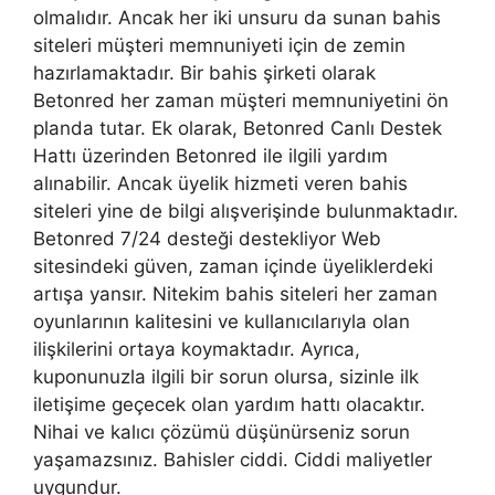
olmalıdır. Ancak her iki unsuru da sunan bahis
siteleri müşteri memnuniyeti için de zemin
hazırlamaktadır. Bir bahis şirketi olarak
Betonred her zaman müşteri memnuniyetini ön
planda tutar. Ek olarak, Betonred Canlı Destek
Hattı üzerinden Betonred ile ilgili yardım
alınabilir. Ancak üyelik hizmeti veren bahis
siteleri yine de bilgi alışverişinde bulunmaktadır.
Betonred 7/24 desteği destekliyor Web
sitesindeki güven, zaman içinde üyeliklerdeki
artışa yansır. Nitekim bahis siteleri her zaman
oyunlarının kalitesini ve kullanıcılarıyla olan
ilişkilerini ortaya koymaktadır. Ayrıca,
kuponunuzla ilgili bir sorun olursa, sizinle ilk
iletişime geçecek olan yardım hattı olacaktır.
Nihai ve kalıcı çözümü düşünürseniz sorun
yaşamazsınız. Bahisler ciddi. Ciddi maliyetler
uygundur.