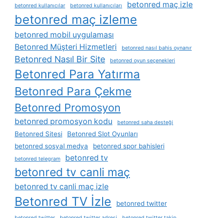
betonred maç izle
betonred kullanıcılar
betonred kullanıcıları
betonred maç izleme
betonred mobil uygulaması
Betonred Müşteri Hizmetleri
betonred nasıl bahis oynanır
Betonred Nasıl Bir Site
betonred oyun seçenekleri
Betonred Para Yatırma
Betonred Para Çekme
Betonred Promosyon
betonred promosyon kodu
betonred saha desteği
Betonred Sitesi
Betonred Slot Oyunları
betonred sosyal medya
betonred spor bahisleri
betonred tv
betonred telegram
betonred tv canli maç
betonred tv canli maç izle
Betonred TV İzle
betonred twitter
betonred twitter
betonred twitter adresi
betonred twitter takip