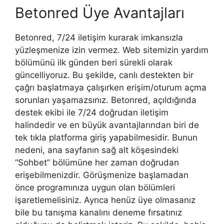
Betonred Üye Avantajları
Betonred, 7/24 iletişim kurarak imkansızla
yüzleşmenize izin vermez. Web sitemizin yardım
bölümünü ilk günden beri sürekli olarak
güncelliyoruz. Bu şekilde, canlı destekten bir
çağrı başlatmaya çalışırken erişim/oturum açma
sorunları yaşamazsınız. Betonred, açıldığında
destek ekibi ile 7/24 doğrudan iletişim
halindedir ve en büyük avantajlarından biri de
tek tıkla platforma giriş yapabilmesidir. Bunun
nedeni, ana sayfanın sağ alt köşesindeki
“Sohbet” bölümüne her zaman doğrudan
erişebilmenizdir. Görüşmenize başlamadan
önce programınıza uygun olan bölümleri
işaretlemelisiniz. Ayrıca henüz üye olmasanız
bile bu tanışma kanalını deneme fırsatınız