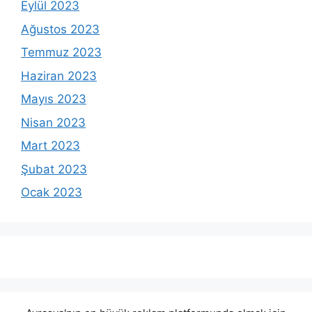
Eylül 2023
Ağustos 2023
Temmuz 2023
Haziran 2023
Mayıs 2023
Nisan 2023
Mart 2023
Şubat 2023
Ocak 2023