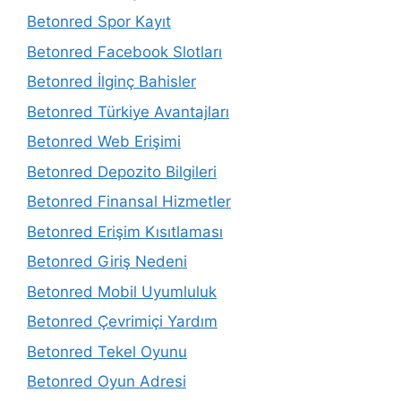
Betonred Spor Kayıt
Betonred Facebook Slotları
Betonred İlginç Bahisler
Betonred Türkiye Avantajları
Betonred Web Erişimi
Betonred Depozito Bilgileri
Betonred Finansal Hizmetler
Betonred Erişim Kısıtlaması
Betonred Giriş Nedeni
Betonred Mobil Uyumluluk
Betonred Çevrimiçi Yardım
Betonred Tekel Oyunu
Betonred Oyun Adresi