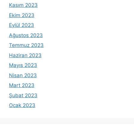
Kasım 2023
Ekim 2023
Eylül 2023
Ağustos 2023
Temmuz 2023
Haziran 2023
Mayıs 2023
Nisan 2023
Mart 2023
Şubat 2023
Ocak 2023