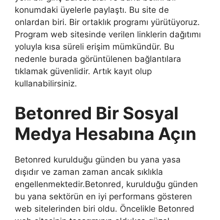
konumdaki üyelerle paylaştı. Bu site de
onlardan biri. Bir ortaklık programı yürütüyoruz.
Program web sitesinde verilen linklerin dağıtımı
yoluyla kısa süreli erişim mümkündür. Bu
nedenle burada görüntülenen bağlantılara
tıklamak güvenlidir. Artık kayıt olup
kullanabilirsiniz.
Betonred Bir Sosyal
Medya Hesabına Açın
Betonred kurulduğu günden bu yana yasa
dışıdır ve zaman zaman ancak sıklıkla
engellenmektedir.Betonred, kurulduğu günden
bu yana sektörün en iyi performans gösteren
web sitelerinden biri oldu. Öncelikle Betonred