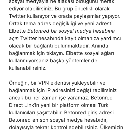
sosyal medyayla ne alakası olduğunu merak
ediyor olabilirsiniz. Bu grup öncelikli olarak
Twitter kullanıyor ve orada paylaşımlar yapıyor.
Ortak tema adres değişikliği ve yeni adresti.
Elbette
Betonred bir sosyal medya hesabına
açın
Twitter hesabında kayıt olmanıza yardımcı
olacak bir bağlantı bulunmaktadır. Anında
bağlanmak için tıklayın. Elbette sosyal ağları
kullanmıyorsanız başka yöntemler de
kullanabilirsiniz.
Örneğin, bir VPN eklentisi yükleyebilir ve
bağlanmak için IP adresinizi değiştirebilirsiniz
ancak bu her zaman işe yaramaz. Betonred
Direct Link’in yeni bir platform olması Türk
kullanıcıları şaşırtabilir. Betonred giriş adresi
Betonred en son sosyal medya hesabıdır,
dolayısıyla tekrar kontrol edebilirsiniz. Ülkemizin