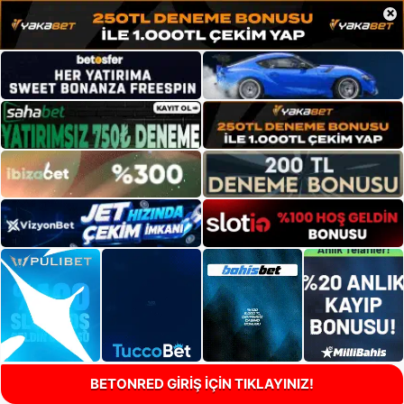
×
BETONRED GİRİŞ İÇİN TIKLAYINIZ!