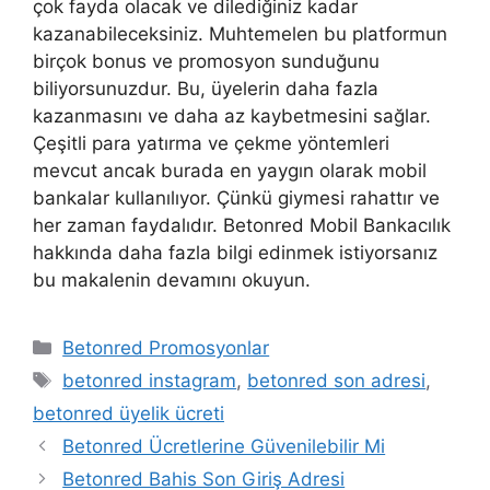
çok fayda olacak ve dilediğiniz kadar
kazanabileceksiniz. Muhtemelen bu platformun
birçok bonus ve promosyon sunduğunu
biliyorsunuzdur. Bu, üyelerin daha fazla
kazanmasını ve daha az kaybetmesini sağlar.
Çeşitli para yatırma ve çekme yöntemleri
mevcut ancak burada en yaygın olarak mobil
bankalar kullanılıyor. Çünkü giymesi rahattır ve
her zaman faydalıdır. Betonred Mobil Bankacılık
hakkında daha fazla bilgi edinmek istiyorsanız
bu makalenin devamını okuyun.
Kategoriler
Betonred Promosyonlar
Etiketler
betonred instagram
,
betonred son adresi
,
betonred üyelik ücreti
Betonred Ücretlerine Güvenilebilir Mi
Betonred Bahis Son Giriş Adresi