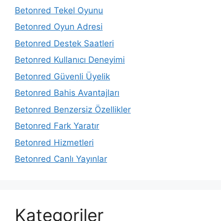
Betonred Tekel Oyunu
Betonred Oyun Adresi
Betonred Destek Saatleri
Betonred Kullanıcı Deneyimi
Betonred Güvenli Üyelik
Betonred Bahis Avantajları
Betonred Benzersiz Özellikler
Betonred Fark Yaratır
Betonred Hizmetleri
Betonred Canlı Yayınlar
Kategoriler