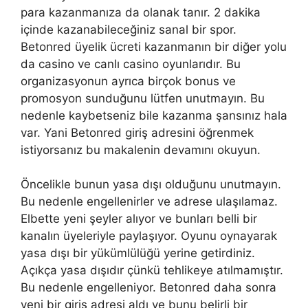
para kazanmanıza da olanak tanır. 2 dakika
içinde kazanabileceğiniz sanal bir spor.
Betonred üyelik ücreti kazanmanın bir diğer yolu
da casino ve canlı casino oyunlarıdır. Bu
organizasyonun ayrıca birçok bonus ve
promosyon sunduğunu lütfen unutmayın. Bu
nedenle kaybetseniz bile kazanma şansınız hala
var. Yani Betonred giriş adresini öğrenmek
istiyorsanız bu makalenin devamını okuyun.
Öncelikle bunun yasa dışı olduğunu unutmayın.
Bu nedenle engellenirler ve adrese ulaşılamaz.
Elbette yeni şeyler alıyor ve bunları belli bir
kanalın üyeleriyle paylaşıyor. Oyunu oynayarak
yasa dışı bir yükümlülüğü yerine getirdiniz.
Açıkça yasa dışıdır çünkü tehlikeye atılmamıştır.
Bu nedenle engelleniyor. Betonred daha sonra
yeni bir giriş adresi aldı ve bunu belirli bir