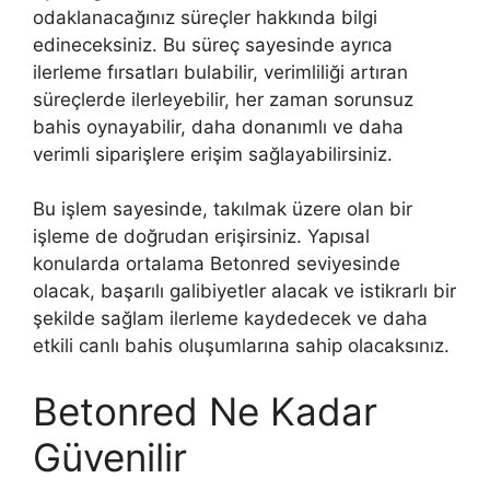
odaklanacağınız süreçler hakkında bilgi
edineceksiniz. Bu süreç sayesinde ayrıca
ilerleme fırsatları bulabilir, verimliliği artıran
süreçlerde ilerleyebilir, her zaman sorunsuz
bahis oynayabilir, daha donanımlı ve daha
verimli siparişlere erişim sağlayabilirsiniz.
Bu işlem sayesinde, takılmak üzere olan bir
işleme de doğrudan erişirsiniz. Yapısal
konularda ortalama Betonred seviyesinde
olacak, başarılı galibiyetler alacak ve istikrarlı bir
şekilde sağlam ilerleme kaydedecek ve daha
etkili canlı bahis oluşumlarına sahip olacaksınız.
Betonred Ne Kadar
Güvenilir