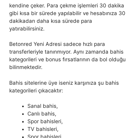
kendine çeker. Para çekme işlemleri 30 dakika
gibi kısa bir sürede yapılabilir ve hesabınıza 30
dakikadan daha kısa sürede para
yatırabilirsiniz.
Betonred Yeni Adresi sadece hızlı para
transferleriyle tanınmıyor. Aynı zamanda bahis
kategorileri ve bonus fırsatlarının da bol olduğu
bilinmektedir.
Bahis sitelerine üye iseniz karşınıza şu bahis
kategorileri çıkacaktır:
Sanal bahis,
Canlı bahis,
Spor bahisleri,
TV bahisleri,
Spor bahisleri,