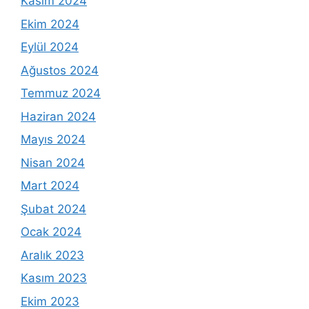
Kasım 2024
Ekim 2024
Eylül 2024
Ağustos 2024
Temmuz 2024
Haziran 2024
Mayıs 2024
Nisan 2024
Mart 2024
Şubat 2024
Ocak 2024
Aralık 2023
Kasım 2023
Ekim 2023