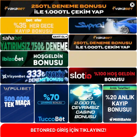
×
BETONRED GİRİŞ İÇİN TIKLAYINIZ!