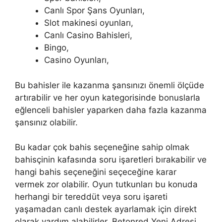
Canlı Spor Şans Oyunları,
Slot makinesi oyunları,
Canlı Casino Bahisleri,
Bingo,
Casino Oyunları,
Bu bahisler ile kazanma şansınızı önemli ölçüde
artırabilir ve her oyun kategorisinde bonuslarla
eğlenceli bahisler yaparken daha fazla kazanma
şansınız olabilir.
Bu kadar çok bahis seçeneğine sahip olmak
bahisçinin kafasında soru işaretleri bırakabilir ve
hangi bahis seçeneğini seçeceğine karar
vermek zor olabilir. Oyun tutkunları bu konuda
herhangi bir tereddüt veya soru işareti
yaşamadan canlı destek ayarlamak için direkt
olarak yardım alabilirler. Betonred Yeni Adresi