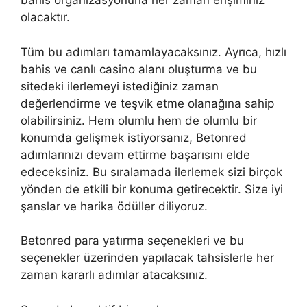
bahis organizasyonuna her zaman erişiminiz
olacaktır.
Tüm bu adımları tamamlayacaksınız. Ayrıca, hızlı
bahis ve canlı casino alanı oluşturma ve bu
sitedeki ilerlemeyi istediğiniz zaman
değerlendirme ve teşvik etme olanağına sahip
olabilirsiniz. Hem olumlu hem de olumlu bir
konumda gelişmek istiyorsanız, Betonred
adımlarınızı devam ettirme başarısını elde
edeceksiniz. Bu sıralamada ilerlemek sizi birçok
yönden de etkili bir konuma getirecektir. Size iyi
şanslar ve harika ödüller diliyoruz.
Betonred para yatırma seçenekleri ve bu
seçenekler üzerinden yapılacak tahsislerle her
zaman kararlı adımlar atacaksınız.