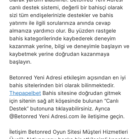
canlı destek sistemi, değerli bir bahisçi olarak
sizi tüm endişelerinizle destekler ve bahis
yatırımı ile ilgili sorularınıza anında cevap
almanıza yardımcı olur. Bu yüzden rastgele
bahis kategorilerinde kaybederek deneyim
kazanmak yerine, bilgi ve deneyimle başlayın ve
kaybetmek yerine doğrudan kazanmaya
başlayın.
Betonred Yeni Adresi etkileşim açısından en iyi
bahis sitelerinden biri olarak bilinmektedir.
Thepapelbet
Bahis sitesine doğrudan gitmek
için sitenin sağ alt köşesinde bulunan “Canlı
Destek” butonuna tıklayabilirsiniz. Ayrıca
@Betonred Yeni Adresi.com ile iletişime geçin.
İletişim Betonred Oyun Sitesi Müşteri Hizmetleri