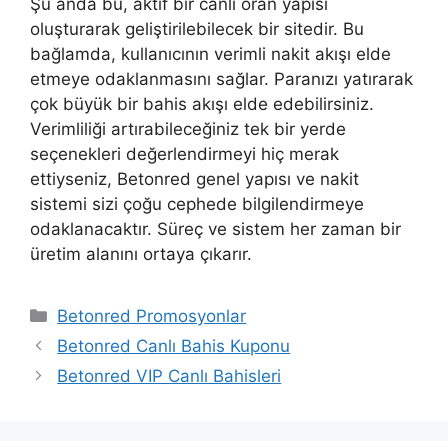
Şu anda bu, aktif bir canlı oran yapısı
oluşturarak geliştirilebilecek bir sitedir. Bu
bağlamda, kullanıcının verimli nakit akışı elde
etmeye odaklanmasını sağlar. Paranızı yatırarak
çok büyük bir bahis akışı elde edebilirsiniz.
Verimliliği artırabileceğiniz tek bir yerde
seçenekleri değerlendirmeyi hiç merak
ettiyseniz, Betonred genel yapısı ve nakit
sistemi sizi çoğu cephede bilgilendirmeye
odaklanacaktır. Süreç ve sistem her zaman bir
üretim alanını ortaya çıkarır.
Kategoriler
Betonred Promosyonlar
Betonred Canlı Bahis Kuponu
Betonred VIP Canlı Bahisleri