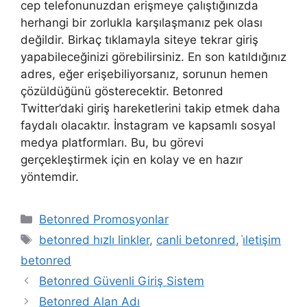
cep telefonunuzdan erişmeye çalıştığınızda
herhangi bir zorlukla karşılaşmanız pek olası
değildir. Birkaç tıklamayla siteye tekrar giriş
yapabileceğinizi görebilirsiniz. En son katıldığınız
adres, eğer erişebiliyorsanız, sorunun hemen
çözüldüğünü gösterecektir. Betonred
Twitter’daki giriş hareketlerini takip etmek daha
faydalı olacaktır. İnstagram ve kapsamlı sosyal
medya platformları. Bu, bu görevi
gerçekleştirmek için en kolay ve en hazır
yöntemdir.
Kategoriler
Betonred Promosyonlar
Etiketler
betonred hızlı linkler
,
canli betonred
,
i̇letişim
betonred
Betonred Güvenli Giriş Sistem
Betonred Alan Adı