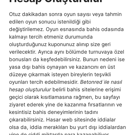
Otuz dakikadan sonra oyun sayısı veya tahmin
edilen oyun sonucu istenildiği gibi
değiştirilemez. Oyun esnasında bahis odasında
kalmayı tercih etmeniz durumunda
oluşturduğunuz kuponunuz alınıp size geri
verilecektir. Ayrıca aynı bölümde turnuvaya özel
bonusları da keşfedebilirsiniz. Bunun nedeni ise
yasa dışı bahis oynayan ve kazancını en üst
düzeye çıkarmak isteyen bireylerin teşvikli
oyunları tercih edebilmesidir.
Betonred i̇le nasıl
hesap oluşturulur
belirli bahis sitelerine erişimi
geçici olarak kısıtlamasına rağmen, bu sayfayı
ziyaret ederek yine de kazanma fırsatlarının ve
kesintisiz bahis deneyimlerinin tadını
çıkarabilirsiniz. Hasar web sitesinde iddialar
olsa da, iddia meraklıları bu yurt dışı iddialardan
yine de ciddi miktarda para kazanabiliyor.