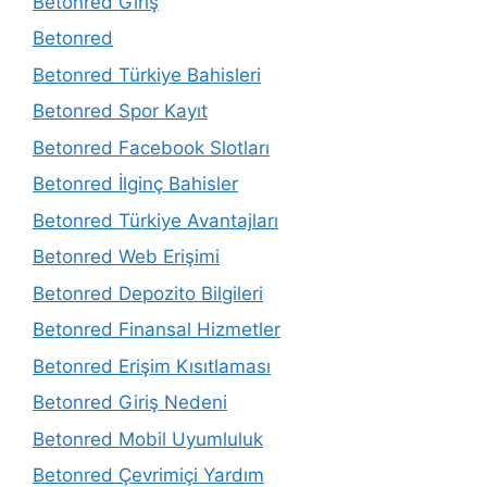
Betonred Giriş
Betonred
Betonred Türkiye Bahisleri
Betonred Spor Kayıt
Betonred Facebook Slotları
Betonred İlginç Bahisler
Betonred Türkiye Avantajları
Betonred Web Erişimi
Betonred Depozito Bilgileri
Betonred Finansal Hizmetler
Betonred Erişim Kısıtlaması
Betonred Giriş Nedeni
Betonred Mobil Uyumluluk
Betonred Çevrimiçi Yardım