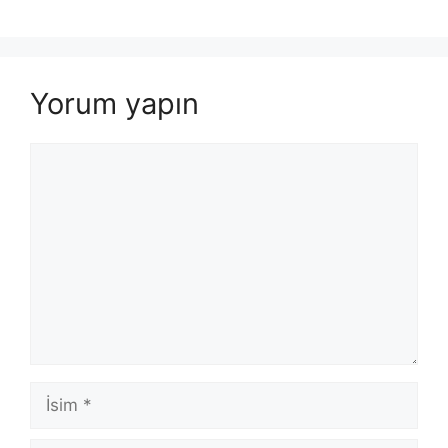
Yorum yapın
Yorum
İsim