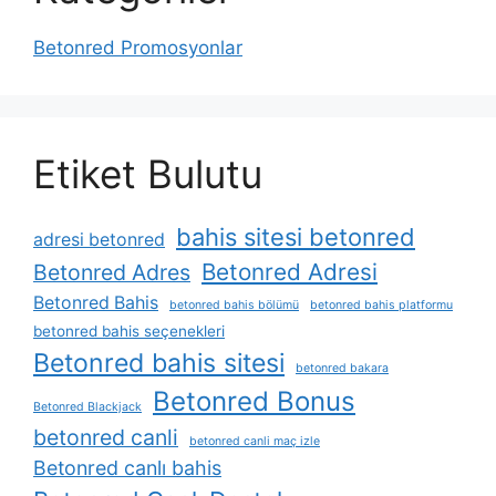
Betonred Promosyonlar
Etiket Bulutu
bahis sitesi betonred
adresi betonred
Betonred Adresi
Betonred Adres
Betonred Bahis
betonred bahis bölümü
betonred bahis platformu
betonred bahis seçenekleri
Betonred bahis sitesi
betonred bakara
Betonred Bonus
Betonred Blackjack
betonred canli
betonred canli maç izle
Betonred canlı bahis