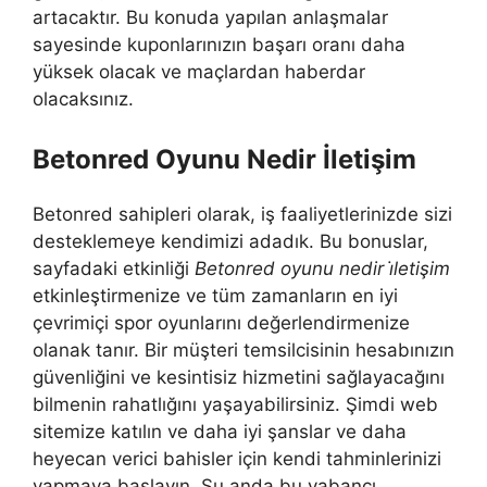
artacaktır. Bu konuda yapılan anlaşmalar
sayesinde kuponlarınızın başarı oranı daha
yüksek olacak ve maçlardan haberdar
olacaksınız.
Betonred Oyunu Nedir İletişim
Betonred sahipleri olarak, iş faaliyetlerinizde sizi
desteklemeye kendimizi adadık. Bu bonuslar,
sayfadaki etkinliği
Betonred oyunu nedir i̇letişim
etkinleştirmenize ve tüm zamanların en iyi
çevrimiçi spor oyunlarını değerlendirmenize
olanak tanır. Bir müşteri temsilcisinin hesabınızın
güvenliğini ve kesintisiz hizmetini sağlayacağını
bilmenin rahatlığını yaşayabilirsiniz. Şimdi web
sitemize katılın ve daha iyi şanslar ve daha
heyecan verici bahisler için kendi tahminlerinizi
yapmaya başlayın. Şu anda bu yabancı