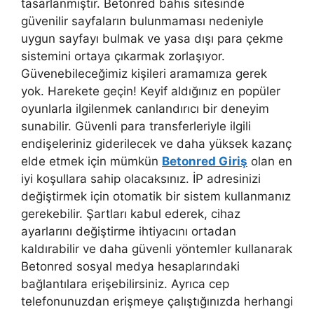
tasarlanmıştır. Betonred bahis sitesinde
güvenilir sayfaların bulunmaması nedeniyle
uygun sayfayı bulmak ve yasa dışı para çekme
sistemini ortaya çıkarmak zorlaşıyor.
Güvenebileceğimiz kişileri aramamıza gerek
yok. Harekete geçin! Keyif aldığınız en popüler
oyunlarla ilgilenmek canlandırıcı bir deneyim
sunabilir. Güvenli para transferleriyle ilgili
endişeleriniz giderilecek ve daha yüksek kazanç
elde etmek için mümkün
Betonred Giriş
olan en
iyi koşullara sahip olacaksınız. İP adresinizi
değiştirmek için otomatik bir sistem kullanmanız
gerekebilir. Şartları kabul ederek, cihaz
ayarlarını değiştirme ihtiyacını ortadan
kaldırabilir ve daha güvenli yöntemler kullanarak
Betonred sosyal medya hesaplarındaki
bağlantılara erişebilirsiniz. Ayrıca cep
telefonunuzdan erişmeye çalıştığınızda herhangi