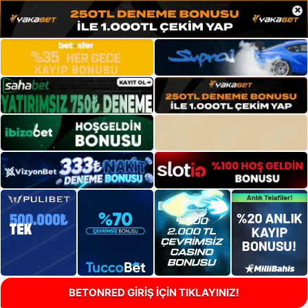
×
BETONRED GİRİŞ İÇİN TIKLAYINIZ!