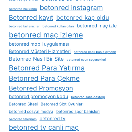
betonred instagram
betonred hakkında
Betonred kayıt
betonred kaç oldu
betonred maç izle
betonred kullanıcılar
betonred kullanıcıları
betonred maç izleme
betonred mobil uygulaması
Betonred Müşteri Hizmetleri
betonred nasıl bahis oynanır
Betonred Nasıl Bir Site
betonred oyun seçenekleri
Betonred Para Yatırma
Betonred Para Çekme
Betonred Promosyon
betonred promosyon kodu
betonred saha desteği
Betonred Sitesi
Betonred Slot Oyunları
betonred sosyal medya
betonred spor bahisleri
betonred tv
betonred telegram
betonred tv canli maç