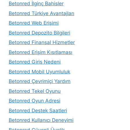
Betonred İlginç Bahisler
Betonred Türkiye Avantajları
Betonred Web Erişimi
Betonred Depozito Bilgileri
Betonred Finansal Hizmetler
Betonred Erişim Kısıtlaması
Betonred Giriş Nedeni
Betonred Mobil Uyumluluk
Betonred Çevrimiçi Yardım
Betonred Tekel Oyunu
Betonred Oyun Adresi
Betonred Destek Saatleri
Betonred Kullanıcı Deneyimi
Betonred Güvenli Üyelik