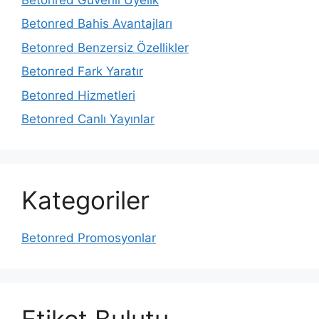
Betonred Bahis Avantajları
Betonred Benzersiz Özellikler
Betonred Fark Yaratır
Betonred Hizmetleri
Betonred Canlı Yayınlar
Kategoriler
Betonred Promosyonlar