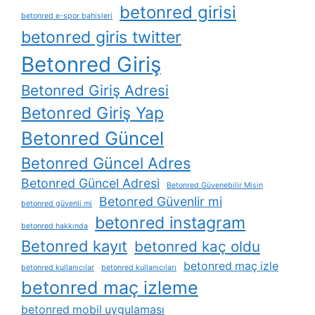
betonred girisi
betonred e-spor bahisleri
betonred giris twitter
Betonred Giriş
Betonred Giriş Adresi
Betonred Giriş Yap
Betonred Güncel
Betonred Güncel Adres
Betonred Güncel Adresi
Betonred Güvenebilir Misin
Betonred Güvenlir mi
betonred güvenli mi
betonred instagram
betonred hakkında
Betonred kayıt
betonred kaç oldu
betonred maç izle
betonred kullanıcılar
betonred kullanıcıları
betonred maç izleme
betonred mobil uygulaması