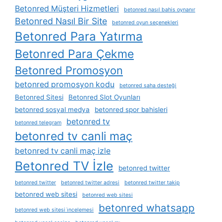
Betonred Müşteri Hizmetleri
betonred nasıl bahis oynanır
Betonred Nasıl Bir Site
betonred oyun seçenekleri
Betonred Para Yatırma
Betonred Para Çekme
Betonred Promosyon
betonred promosyon kodu
betonred saha desteği
Betonred Sitesi
Betonred Slot Oyunları
betonred sosyal medya
betonred spor bahisleri
betonred tv
betonred telegram
betonred tv canli maç
betonred tv canli maç izle
Betonred TV İzle
betonred twitter
betonred twitter
betonred twitter adresi
betonred twitter takip
betonred web sitesi
betonred web sitesi
betonred whatsapp
betonred web sitesi i̇ncelemesi