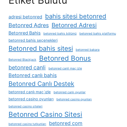
Etiket Bulutu
bahis sitesi betonred
adresi betonred
Betonred Adresi
Betonred Adres
Betonred Bahis
betonred bahis bölümü
betonred bahis platformu
betonred bahis seçenekleri
Betonred bahis sitesi
betonred bakara
Betonred Bonus
Betonred Blackjack
betonred canli
betonred canli maç izle
Betonred canlı bahis
Betonred Canlı Destek
betonred canlı maç i̇zle
betonred canlı oyunlar
betonred casino oyunları
betonred casino oyunları
betonred casino siteleri
Betonred Casino Sitesi
betonred com
betonred casino tutkunları