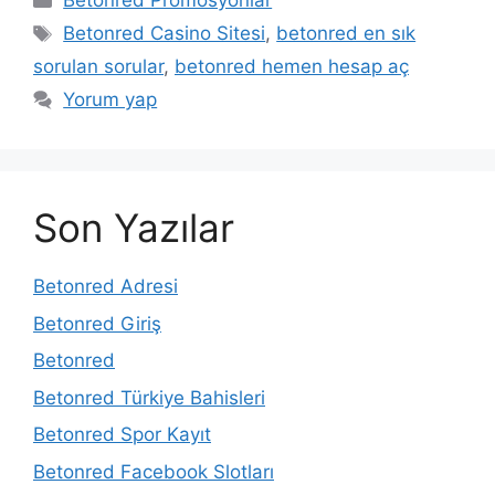
Betonred Promosyonlar
Etiketler
Betonred Casino Sitesi
,
betonred en sık
sorulan sorular
,
betonred hemen hesap aç
Yorum yap
Son Yazılar
Betonred Adresi
Betonred Giriş
Betonred
Betonred Türkiye Bahisleri
Betonred Spor Kayıt
Betonred Facebook Slotları