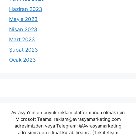
Haziran 2023
Mayıs 2023
Nisan 2023
Mart 2023
Şubat 2023
Ocak 2023
Avrasya'nın en büyük reklam platformunda olmak için
Microsoft Teams:
reklam@avrasyamarketing.com
adresimizden veya Telegram: @Avrasyamarketing
adresimizden irtibat kurabilirsiniz. (Tek iletişim