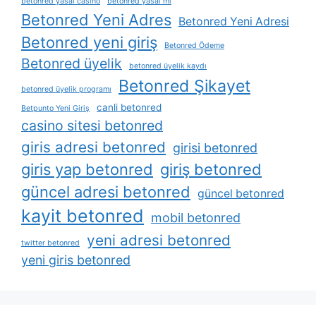
betonred yasal casino
betonred yasal mı
Betonred Yeni Adres
Betonred Yeni Adresi
Betonred yeni giriş
Betonred Ödeme
Betonred üyelik
betonred üyelik kaydı
Betonred Şikayet
betonred üyelik programı
canli betonred
Betpunto Yeni Giriş
casino sitesi betonred
giris adresi betonred
girisi betonred
giris yap betonred
giriş betonred
güncel adresi betonred
güncel betonred
kayit betonred
mobil betonred
yeni adresi betonred
twitter betonred
yeni giris betonred