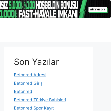
Son Yazılar
Betonred Adresi
Betonred Giriş
Betonred
Betonred Türkiye Bahisleri
Betonred Spor Kayıt