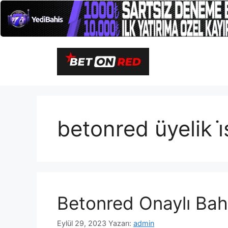
İçeriğe
atla
betonred üyelik i̇
Betonred Onaylı Bahi
Eylül 29, 2023
Yazarı:
admin