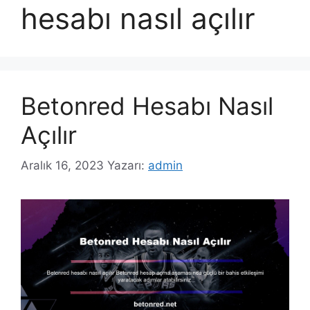
hesabı nasıl açılır
Betonred Hesabı Nasıl
Açılır
Aralık 16, 2023
Yazarı:
admin