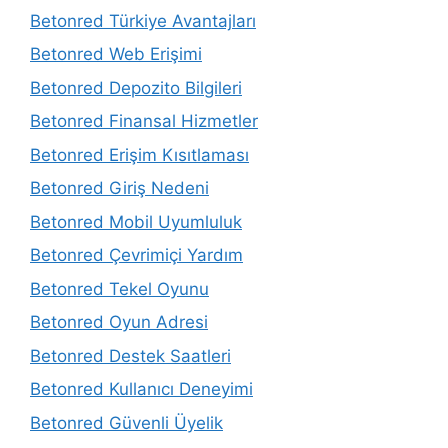
Betonred Türkiye Avantajları
Betonred Web Erişimi
Betonred Depozito Bilgileri
Betonred Finansal Hizmetler
Betonred Erişim Kısıtlaması
Betonred Giriş Nedeni
Betonred Mobil Uyumluluk
Betonred Çevrimiçi Yardım
Betonred Tekel Oyunu
Betonred Oyun Adresi
Betonred Destek Saatleri
Betonred Kullanıcı Deneyimi
Betonred Güvenli Üyelik