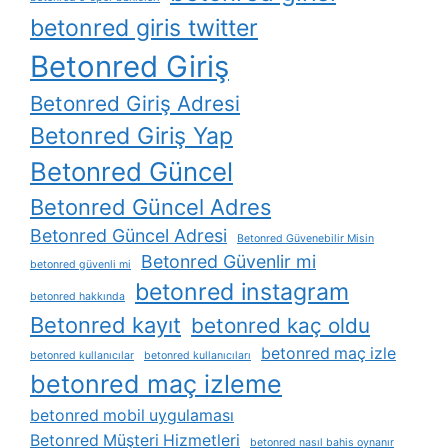
betonred giris twitter
Betonred Giriş
Betonred Giriş Adresi
Betonred Giriş Yap
Betonred Güncel
Betonred Güncel Adres
Betonred Güncel Adresi
Betonred Güvenebilir Misin
Betonred Güvenlir mi
betonred güvenli mi
betonred instagram
betonred hakkında
Betonred kayıt
betonred kaç oldu
betonred maç izle
betonred kullanıcılar
betonred kullanıcıları
betonred maç izleme
betonred mobil uygulaması
Betonred Müşteri Hizmetleri
betonred nasıl bahis oynanır