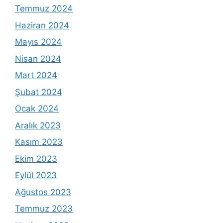
Temmuz 2024
Haziran 2024
Mayıs 2024
Nisan 2024
Mart 2024
Şubat 2024
Ocak 2024
Aralık 2023
Kasım 2023
Ekim 2023
Eylül 2023
Ağustos 2023
Temmuz 2023