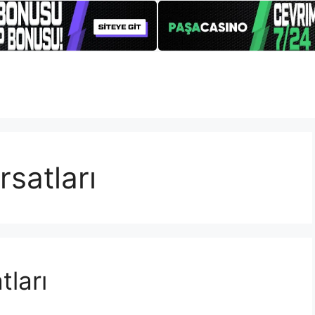
rsatları
tları