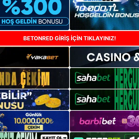
BETONRED GİRİŞ İÇİN TIKLAYINIZ!