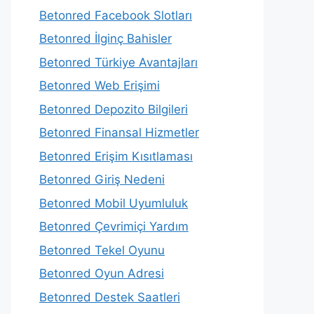
Betonred Facebook Slotları
Betonred İlginç Bahisler
Betonred Türkiye Avantajları
Betonred Web Erişimi
Betonred Depozito Bilgileri
Betonred Finansal Hizmetler
Betonred Erişim Kısıtlaması
Betonred Giriş Nedeni
Betonred Mobil Uyumluluk
Betonred Çevrimiçi Yardım
Betonred Tekel Oyunu
Betonred Oyun Adresi
Betonred Destek Saatleri