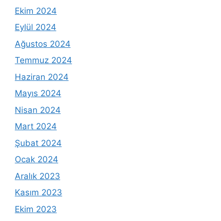
Ekim 2024
Eylül 2024
Ağustos 2024
Temmuz 2024
Haziran 2024
Mayıs 2024
Nisan 2024
Mart 2024
Şubat 2024
Ocak 2024
Aralık 2023
Kasım 2023
Ekim 2023