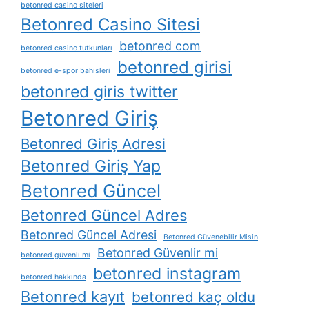
betonred casino siteleri
Betonred Casino Sitesi
betonred com
betonred casino tutkunları
betonred girisi
betonred e-spor bahisleri
betonred giris twitter
Betonred Giriş
Betonred Giriş Adresi
Betonred Giriş Yap
Betonred Güncel
Betonred Güncel Adres
Betonred Güncel Adresi
Betonred Güvenebilir Misin
Betonred Güvenlir mi
betonred güvenli mi
betonred instagram
betonred hakkında
Betonred kayıt
betonred kaç oldu