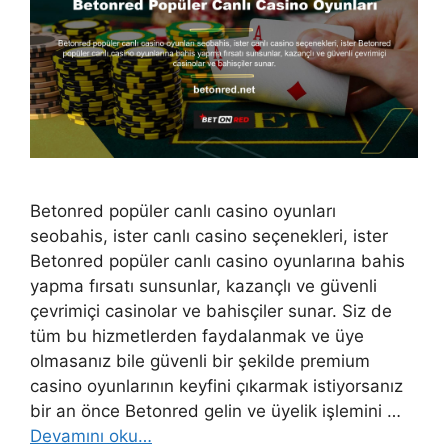
Betonred popüler canlı casino oyunları
seobahis, ister canlı casino seçenekleri, ister
Betonred popüler canlı casino oyunlarına bahis
yapma fırsatı sunsunlar, kazançlı ve güvenli
çevrimiçi casinolar ve bahisçiler sunar. Siz de
tüm bu hizmetlerden faydalanmak ve üye
olmasanız bile güvenli bir şekilde premium
casino oyunlarının keyfini çıkarmak istiyorsanız
bir an önce Betonred gelin ve üyelik işlemini …
Devamını oku…