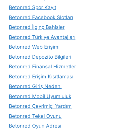
Betonred Spor Kayıt
Betonred Facebook Slotları
Betonred İlginç Bahisler
Betonred Türkiye Avantajları
Betonred Web Erişimi
Betonred Depozito Bilgileri
Betonred Finansal Hizmetler
Betonred Erişim Kısıtlaması
Betonred Giriş Nedeni
Betonred Mobil Uyumluluk
Betonred Çevrimiçi Yardım
Betonred Tekel Oyunu
Betonred Oyun Adresi