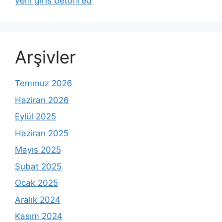
yeni giris betonred
Arşivler
Temmuz 2026
Haziran 2026
Eylül 2025
Haziran 2025
Mayıs 2025
Şubat 2025
Ocak 2025
Aralık 2024
Kasım 2024