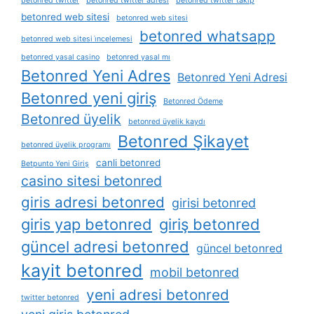
betonred twitter
betonred twitter adresi
betonred twitter takip
betonred web sitesi
betonred web sitesi
betonred whatsapp
betonred web sitesi i̇ncelemesi
betonred yasal casino
betonred yasal mı
Betonred Yeni Adres
Betonred Yeni Adresi
Betonred yeni giriş
Betonred Ödeme
Betonred üyelik
betonred üyelik kaydı
Betonred Şikayet
betonred üyelik programı
canli betonred
Betpunto Yeni Giriş
casino sitesi betonred
giris adresi betonred
girisi betonred
giris yap betonred
giriş betonred
güncel adresi betonred
güncel betonred
kayit betonred
mobil betonred
yeni adresi betonred
twitter betonred