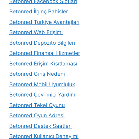
Betonred Facebook Slotları
Betonred İlginç Bahisler
Betonred Türkiye Avantajları
Betonred Web Erişimi
Betonred Depozito Bilgileri
Betonred Finansal Hizmetler
Betonred Erişim Kısıtlaması
Betonred Giriş Nedeni
Betonred Mobil Uyumluluk
Betonred Çevrimiçi Yardım
Betonred Tekel Oyunu
Betonred Oyun Adresi
Betonred Destek Saatleri
Betonred Kullanıcı Deneyimi