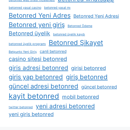
betonred web sitesi i̇ncelemesi
betonred yasal casino
betonred yasal mı
Betonred Yeni Adres
Betonred Yeni Adresi
Betonred yeni giriş
Betonred Ödeme
Betonred üyelik
betonred üyelik kaydı
Betonred Şikayet
betonred üyelik programı
canli betonred
Betpunto Yeni Giriş
casino sitesi betonred
giris adresi betonred
girisi betonred
giris yap betonred
giriş betonred
güncel adresi betonred
güncel betonred
kayit betonred
mobil betonred
yeni adresi betonred
twitter betonred
yeni giris betonred