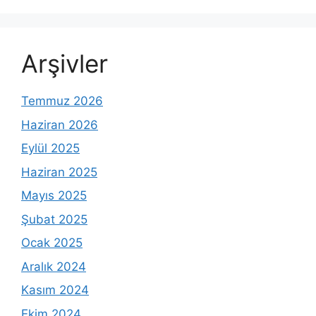
Arşivler
Temmuz 2026
Haziran 2026
Eylül 2025
Haziran 2025
Mayıs 2025
Şubat 2025
Ocak 2025
Aralık 2024
Kasım 2024
Ekim 2024