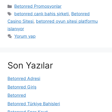
Kategoriler
Betonred Promosyonlar
Etiketler
betonred canlı bahis şirketi
,
Betonred
Casino Sitesi
,
betonred oyun sitesi platformu
islanıyor
Yorum yap
Son Yazılar
Betonred Adresi
Betonred Giriş
Betonred
Betonred Türkiye Bahisleri