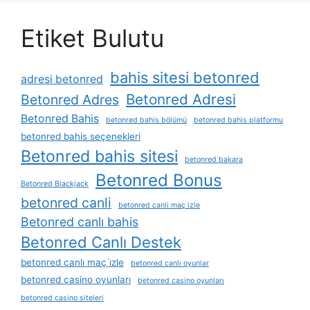
Etiket Bulutu
bahis sitesi betonred
adresi betonred
Betonred Adresi
Betonred Adres
Betonred Bahis
betonred bahis bölümü
betonred bahis platformu
betonred bahis seçenekleri
Betonred bahis sitesi
betonred bakara
Betonred Bonus
Betonred Blackjack
betonred canli
betonred canli maç izle
Betonred canlı bahis
Betonred Canlı Destek
betonred canlı maç i̇zle
betonred canlı oyunlar
betonred casino oyunları
betonred casino oyunları
betonred casino siteleri