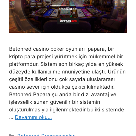
Betonred casino poker oyunları papara, bir
kripto para projesi yürütmek için mükemmel bir
platformdur. Sistem son birkaç yılda en yüksek
düzeyde kullanıcı memnuniyetine ulaştı. Ürünün
çeşitli özellikleri onu çok sayıda uluslararası
casino sever için oldukça çekici kılmaktadır.
Betonred Papara şu anda bir dizi avantaj ve
işlevsellik sunan güvenilir bir sistemin
oluşturulmasıyla ilgilenmektedir bu iki sistemde
…
Devamını oku…
Kategoriler