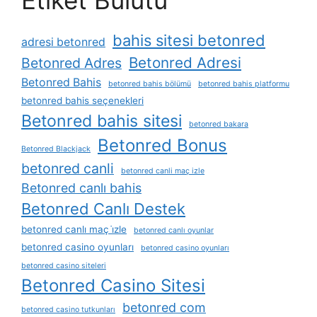
Etiket Bulutu
bahis sitesi betonred
adresi betonred
Betonred Adresi
Betonred Adres
Betonred Bahis
betonred bahis bölümü
betonred bahis platformu
betonred bahis seçenekleri
Betonred bahis sitesi
betonred bakara
Betonred Bonus
Betonred Blackjack
betonred canli
betonred canli maç izle
Betonred canlı bahis
Betonred Canlı Destek
betonred canlı maç i̇zle
betonred canlı oyunlar
betonred casino oyunları
betonred casino oyunları
betonred casino siteleri
Betonred Casino Sitesi
betonred com
betonred casino tutkunları