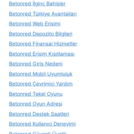
Betonred İlginç Bahisler
Betonred Türkiye Avantajları
Betonred Web Erişimi
Betonred Depozito Bilgileri
Betonred Finansal Hizmetler
Betonred Erişim Kısıtlaması
Betonred Giriş Nedeni
Betonred Mobil Uyumluluk
Betonred Çevrimiçi Yardım
Betonred Tekel Oyunu
Betonred Oyun Adresi
Betonred Destek Saatleri
Betonred Kullanıcı Deneyimi
Betonred Güvenli Üyelik