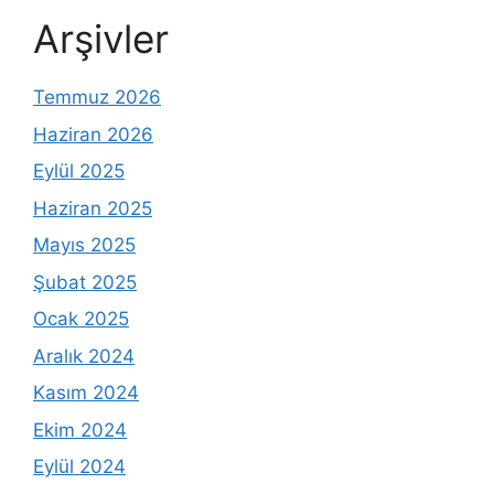
Arşivler
Temmuz 2026
Haziran 2026
Eylül 2025
Haziran 2025
Mayıs 2025
Şubat 2025
Ocak 2025
Aralık 2024
Kasım 2024
Ekim 2024
Eylül 2024