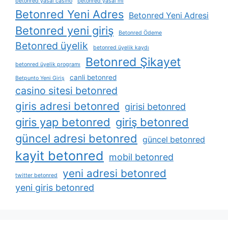
betonred yasal casino
betonred yasal mı
Betonred Yeni Adres
Betonred Yeni Adresi
Betonred yeni giriş
Betonred Ödeme
Betonred üyelik
betonred üyelik kaydı
Betonred Şikayet
betonred üyelik programı
canli betonred
Betpunto Yeni Giriş
casino sitesi betonred
giris adresi betonred
girisi betonred
giris yap betonred
giriş betonred
güncel adresi betonred
güncel betonred
kayit betonred
mobil betonred
yeni adresi betonred
twitter betonred
yeni giris betonred