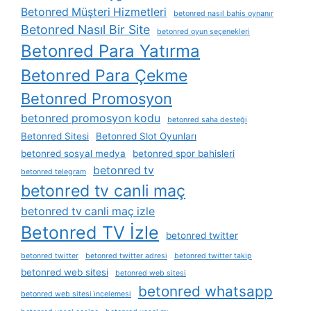
Betonred Müşteri Hizmetleri
betonred nasıl bahis oynanır
Betonred Nasıl Bir Site
betonred oyun seçenekleri
Betonred Para Yatırma
Betonred Para Çekme
Betonred Promosyon
betonred promosyon kodu
betonred saha desteği
Betonred Sitesi
Betonred Slot Oyunları
betonred sosyal medya
betonred spor bahisleri
betonred tv
betonred telegram
betonred tv canli maç
betonred tv canli maç izle
Betonred TV İzle
betonred twitter
betonred twitter
betonred twitter adresi
betonred twitter takip
betonred web sitesi
betonred web sitesi
betonred whatsapp
betonred web sitesi i̇ncelemesi