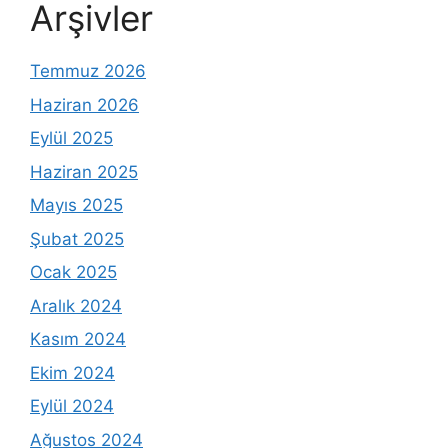
Arşivler
Temmuz 2026
Haziran 2026
Eylül 2025
Haziran 2025
Mayıs 2025
Şubat 2025
Ocak 2025
Aralık 2024
Kasım 2024
Ekim 2024
Eylül 2024
Ağustos 2024