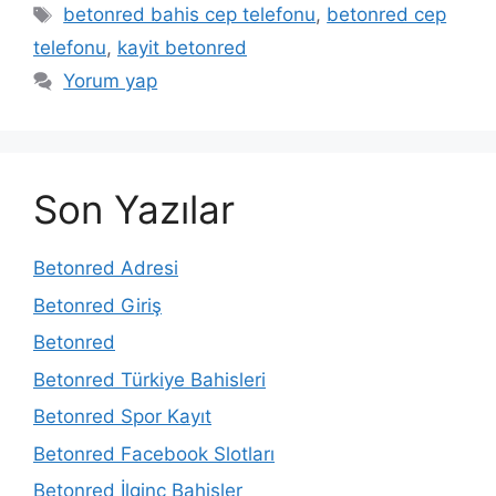
Etiketler
betonred bahis cep telefonu
,
betonred cep
telefonu
,
kayit betonred
Yorum yap
Son Yazılar
Betonred Adresi
Betonred Giriş
Betonred
Betonred Türkiye Bahisleri
Betonred Spor Kayıt
Betonred Facebook Slotları
Betonred İlginç Bahisler