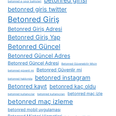
betonred girisi
betonred e-spor bahisleri
betonred giris twitter
Betonred Giriş
Betonred Giriş Adresi
Betonred Giriş Yap
Betonred Güncel
Betonred Güncel Adres
Betonred Güncel Adresi
Betonred Güvenebilir Misin
Betonred Güvenlir mi
betonred güvenli mi
betonred instagram
betonred hakkında
Betonred kayıt
betonred kaç oldu
betonred maç izle
betonred kullanıcılar
betonred kullanıcıları
betonred maç izleme
betonred mobil uygulaması