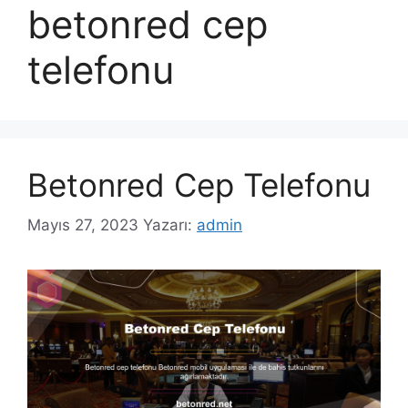
betonred cep
telefonu
Betonred Cep Telefonu
Mayıs 27, 2023
Yazarı:
admin