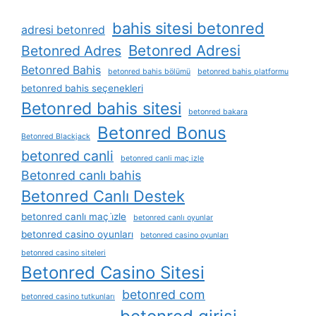
bahis sitesi betonred
adresi betonred
Betonred Adresi
Betonred Adres
Betonred Bahis
betonred bahis bölümü
betonred bahis platformu
betonred bahis seçenekleri
Betonred bahis sitesi
betonred bakara
Betonred Bonus
Betonred Blackjack
betonred canli
betonred canli maç izle
Betonred canlı bahis
Betonred Canlı Destek
betonred canlı maç i̇zle
betonred canlı oyunlar
betonred casino oyunları
betonred casino oyunları
betonred casino siteleri
Betonred Casino Sitesi
betonred com
betonred casino tutkunları