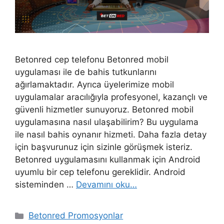
Betonred cep telefonu Betonred mobil
uygulaması ile de bahis tutkunlarını
ağırlamaktadır. Ayrıca üyelerimize mobil
uygulamalar aracılığıyla profesyonel, kazançlı ve
güvenli hizmetler sunuyoruz. Betonred mobil
uygulamasına nasıl ulaşabilirim? Bu uygulama
ile nasıl bahis oynanır hizmeti. Daha fazla detay
için başvurunuz için sizinle görüşmek isteriz.
Betonred uygulamasını kullanmak için Android
uyumlu bir cep telefonu gereklidir. Android
sisteminden …
Devamını oku…
Kategoriler
Betonred Promosyonlar