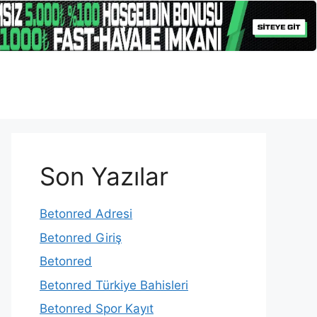
Son Yazılar
Betonred Adresi
Betonred Giriş
Betonred
Betonred Türkiye Bahisleri
Betonred Spor Kayıt