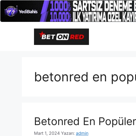
İçeriğe
atla
betonred en popü
Betonred En Popüler
Mart 1, 2024
Yazarı:
admin