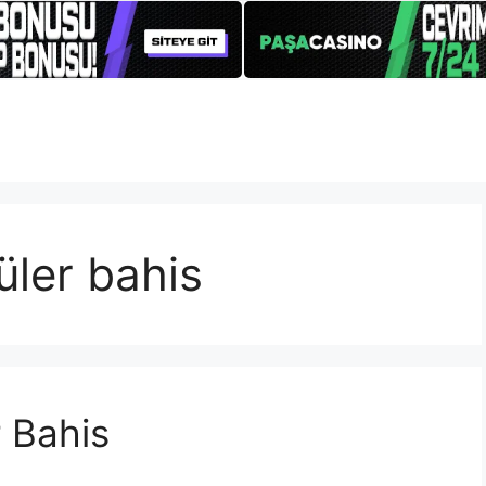
ler bahis
 Bahis