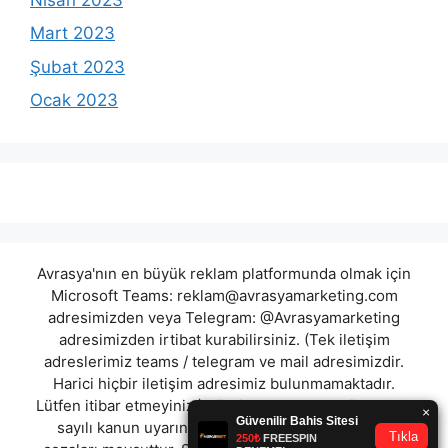
Mart 2023
Şubat 2023
Ocak 2023
Avrasya'nın en büyük reklam platformunda olmak için
Microsoft Teams:
reklam@avrasyamarketing.com
adresimizden veya Telegram: @Avrasyamarketing
adresimizden irtibat kurabilirsiniz. (Tek iletişim
adreslerimiz teams / telegram ve mail adresimizdir.
Harici hiçbir iletişim adresimiz bulunmamaktadır.
Lütfen itibar etmeyiniz.) Türkiye yasalarına göre 7258
sayılı kanun uyarınca yasa dışı bahis oynamanın