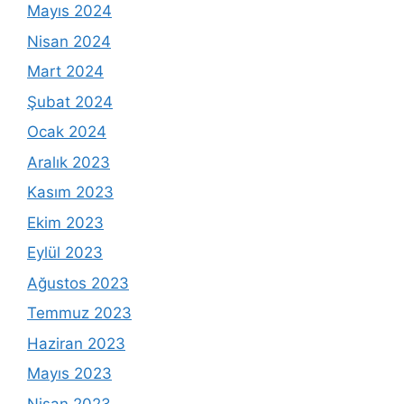
Mayıs 2024
Nisan 2024
Mart 2024
Şubat 2024
Ocak 2024
Aralık 2023
Kasım 2023
Ekim 2023
Eylül 2023
Ağustos 2023
Temmuz 2023
Haziran 2023
Mayıs 2023
Nisan 2023