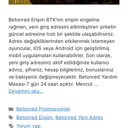
Betonred Erişim BTK’nın erişim engeline
rağmen, yeni giriş adresini etkinleştiren şirketin
güncel adresine hızlı bir şekilde ulaşabilirsiniz.
Adres değişikliklerinden etkilenmek istemeyen
oyuncular, IOS veya Android için geliştirilmiş
mobil uygulamaları kullanabilirler. Son olarak,
yeni giriş adresiniz aktif edildiğinde kullanıcı
adınız, şifreniz, hesap bilgileriniz, bonuslarınız
ve bakiyeniz değişmeyecektir. Betonred Yardım
Masası 7 gün 24 saat açıktır. Mevcut …
Devamını oku…
Kategoriler
Betonred Promosyonlar
Etiketler
Betonred Erişim
,
Betonred Yeni Adres
Yorum yap