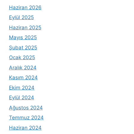
Haziran 2026
Eylül 2025
Haziran 2025
Mayıs 2025
Şubat 2025
Ocak 2025
Aralık 2024
Kasım 2024
Ekim 2024
Eylül 2024
Ağustos 2024
Temmuz 2024
Haziran 2024