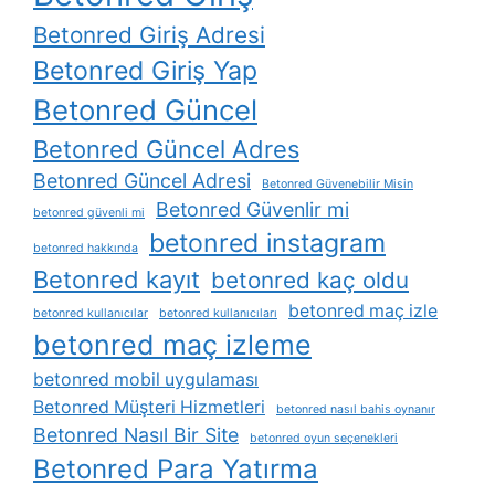
Betonred Giriş Adresi
Betonred Giriş Yap
Betonred Güncel
Betonred Güncel Adres
Betonred Güncel Adresi
Betonred Güvenebilir Misin
Betonred Güvenlir mi
betonred güvenli mi
betonred instagram
betonred hakkında
Betonred kayıt
betonred kaç oldu
betonred maç izle
betonred kullanıcılar
betonred kullanıcıları
betonred maç izleme
betonred mobil uygulaması
Betonred Müşteri Hizmetleri
betonred nasıl bahis oynanır
Betonred Nasıl Bir Site
betonred oyun seçenekleri
Betonred Para Yatırma