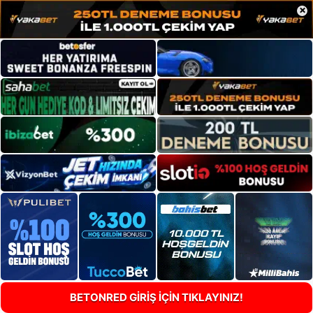
×
BETONRED GİRİŞ İÇİN TIKLAYINIZ!