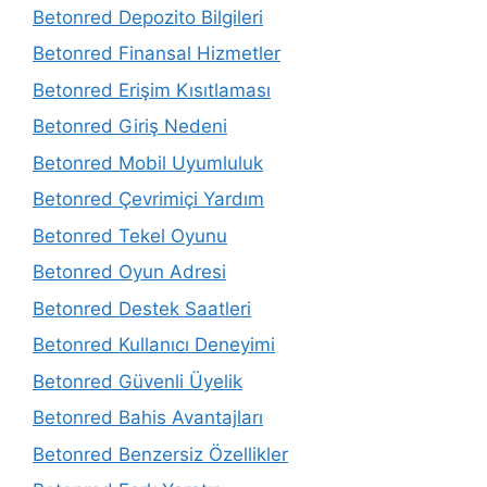
Betonred Depozito Bilgileri
Betonred Finansal Hizmetler
Betonred Erişim Kısıtlaması
Betonred Giriş Nedeni
Betonred Mobil Uyumluluk
Betonred Çevrimiçi Yardım
Betonred Tekel Oyunu
Betonred Oyun Adresi
Betonred Destek Saatleri
Betonred Kullanıcı Deneyimi
Betonred Güvenli Üyelik
Betonred Bahis Avantajları
Betonred Benzersiz Özellikler