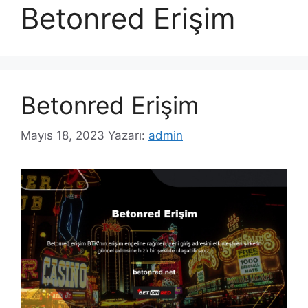
Betonred Erişim
Betonred Erişim
Mayıs 18, 2023
Yazarı:
admin