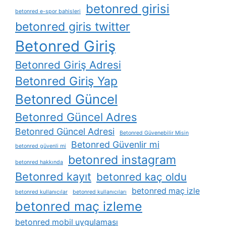
betonred girisi
betonred e-spor bahisleri
betonred giris twitter
Betonred Giriş
Betonred Giriş Adresi
Betonred Giriş Yap
Betonred Güncel
Betonred Güncel Adres
Betonred Güncel Adresi
Betonred Güvenebilir Misin
Betonred Güvenlir mi
betonred güvenli mi
betonred instagram
betonred hakkında
Betonred kayıt
betonred kaç oldu
betonred maç izle
betonred kullanıcılar
betonred kullanıcıları
betonred maç izleme
betonred mobil uygulaması