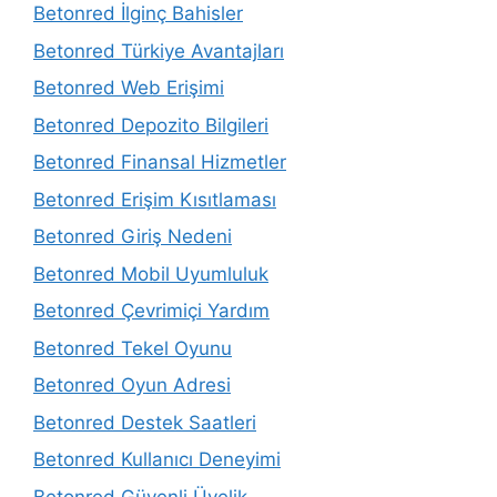
Betonred İlginç Bahisler
Betonred Türkiye Avantajları
Betonred Web Erişimi
Betonred Depozito Bilgileri
Betonred Finansal Hizmetler
Betonred Erişim Kısıtlaması
Betonred Giriş Nedeni
Betonred Mobil Uyumluluk
Betonred Çevrimiçi Yardım
Betonred Tekel Oyunu
Betonred Oyun Adresi
Betonred Destek Saatleri
Betonred Kullanıcı Deneyimi
Betonred Güvenli Üyelik