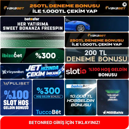
×
BETONRED GİRİŞ İÇİN TIKLAYINIZ!