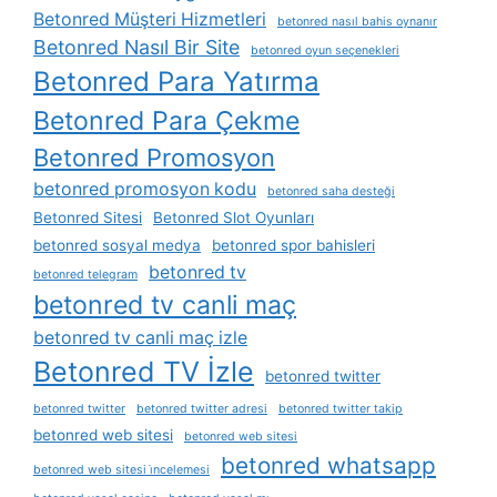
Betonred Müşteri Hizmetleri
betonred nasıl bahis oynanır
Betonred Nasıl Bir Site
betonred oyun seçenekleri
Betonred Para Yatırma
Betonred Para Çekme
Betonred Promosyon
betonred promosyon kodu
betonred saha desteği
Betonred Sitesi
Betonred Slot Oyunları
betonred sosyal medya
betonred spor bahisleri
betonred tv
betonred telegram
betonred tv canli maç
betonred tv canli maç izle
Betonred TV İzle
betonred twitter
betonred twitter
betonred twitter adresi
betonred twitter takip
betonred web sitesi
betonred web sitesi
betonred whatsapp
betonred web sitesi i̇ncelemesi