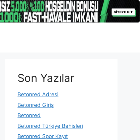
Son Yazılar
Betonred Adresi
Betonred Giriş
Betonred
Betonred Türkiye Bahisleri
Betonred Spor Kayıt