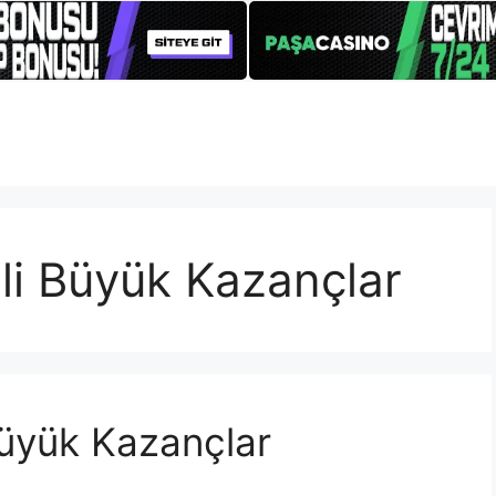
li Büyük Kazançlar
Büyük Kazançlar