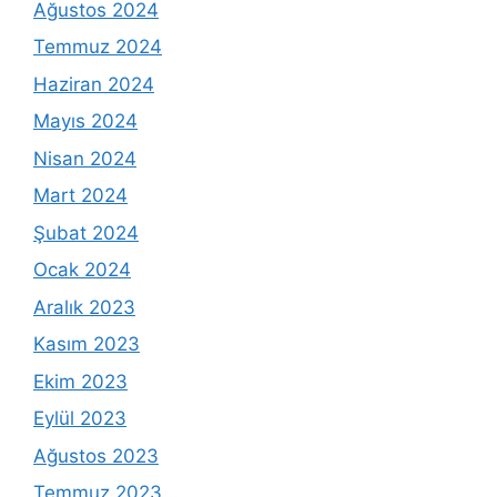
Ağustos 2024
Temmuz 2024
Haziran 2024
Mayıs 2024
Nisan 2024
Mart 2024
Şubat 2024
Ocak 2024
Aralık 2023
Kasım 2023
Ekim 2023
Eylül 2023
Ağustos 2023
Temmuz 2023