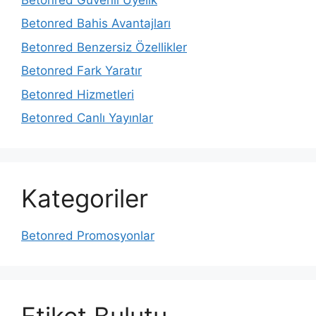
Betonred Bahis Avantajları
Betonred Benzersiz Özellikler
Betonred Fark Yaratır
Betonred Hizmetleri
Betonred Canlı Yayınlar
Kategoriler
Betonred Promosyonlar