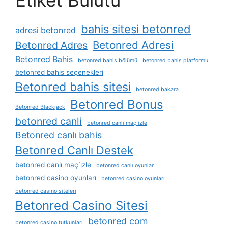
Etiket Bulutu
bahis sitesi betonred
adresi betonred
Betonred Adresi
Betonred Adres
Betonred Bahis
betonred bahis bölümü
betonred bahis platformu
betonred bahis seçenekleri
Betonred bahis sitesi
betonred bakara
Betonred Bonus
Betonred Blackjack
betonred canli
betonred canli maç izle
Betonred canlı bahis
Betonred Canlı Destek
betonred canlı maç i̇zle
betonred canlı oyunlar
betonred casino oyunları
betonred casino oyunları
betonred casino siteleri
Betonred Casino Sitesi
betonred com
betonred casino tutkunları