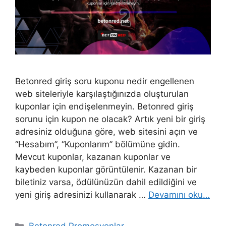
Betonred giriş soru kuponu nedir engellenen
web siteleriyle karşılaştığınızda oluşturulan
kuponlar için endişelenmeyin. Betonred giriş
sorunu için kupon ne olacak? Artık yeni bir giriş
adresiniz olduğuna göre, web sitesini açın ve
“Hesabım”, “Kuponlarım” bölümüne gidin.
Mevcut kuponlar, kazanan kuponlar ve
kaybeden kuponlar görüntülenir. Kazanan bir
biletiniz varsa, ödülünüzün dahil edildiğini ve
yeni giriş adresinizi kullanarak …
Devamını oku…
Kategoriler