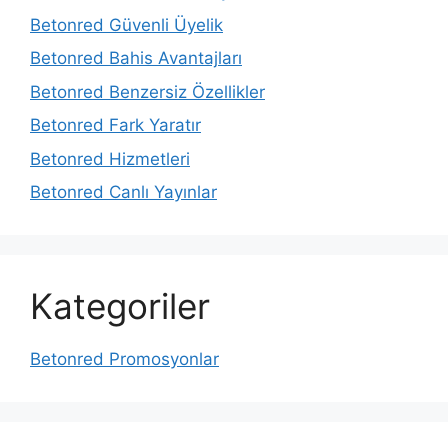
Betonred Güvenli Üyelik
Betonred Bahis Avantajları
Betonred Benzersiz Özellikler
Betonred Fark Yaratır
Betonred Hizmetleri
Betonred Canlı Yayınlar
Kategoriler
Betonred Promosyonlar