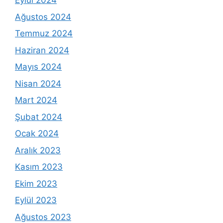
Eylül 2024
Ağustos 2024
Temmuz 2024
Haziran 2024
Mayıs 2024
Nisan 2024
Mart 2024
Şubat 2024
Ocak 2024
Aralık 2023
Kasım 2023
Ekim 2023
Eylül 2023
Ağustos 2023