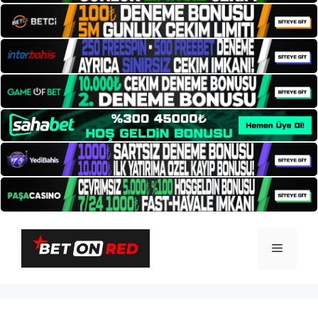
İçeriğe
atla
Menü