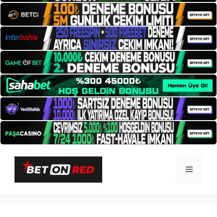
İçeriğe
atla
Menü