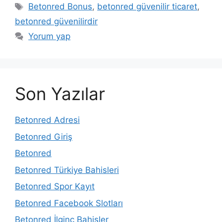
Etiketler
Betonred Bonus
,
betonred güvenilir ticaret
,
betonred güvenilirdir
Yorum yap
Son Yazılar
Betonred Adresi
Betonred Giriş
Betonred
Betonred Türkiye Bahisleri
Betonred Spor Kayıt
Betonred Facebook Slotları
Betonred İlginç Bahisler