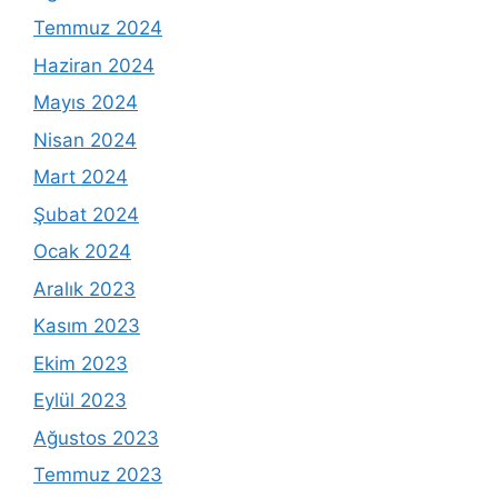
Temmuz 2024
Haziran 2024
Mayıs 2024
Nisan 2024
Mart 2024
Şubat 2024
Ocak 2024
Aralık 2023
Kasım 2023
Ekim 2023
Eylül 2023
Ağustos 2023
Temmuz 2023