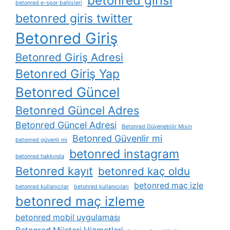
betonred girisi
betonred e-spor bahisleri
betonred giris twitter
Betonred Giriş
Betonred Giriş Adresi
Betonred Giriş Yap
Betonred Güncel
Betonred Güncel Adres
Betonred Güncel Adresi
Betonred Güvenebilir Misin
Betonred Güvenlir mi
betonred güvenli mi
betonred instagram
betonred hakkında
Betonred kayıt
betonred kaç oldu
betonred maç izle
betonred kullanıcılar
betonred kullanıcıları
betonred maç izleme
betonred mobil uygulaması