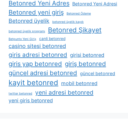
Betonred Yeni Adres
Betonred Yeni Adresi
Betonred yeni giriş
Betonred Ödeme
Betonred üyelik
betonred üyelik kaydı
Betonred Şikayet
betonred üyelik programı
canli betonred
Betpunto Yeni Giriş
casino sitesi betonred
giris adresi betonred
girisi betonred
giris yap betonred
giriş betonred
güncel adresi betonred
güncel betonred
kayit betonred
mobil betonred
yeni adresi betonred
twitter betonred
yeni giris betonred