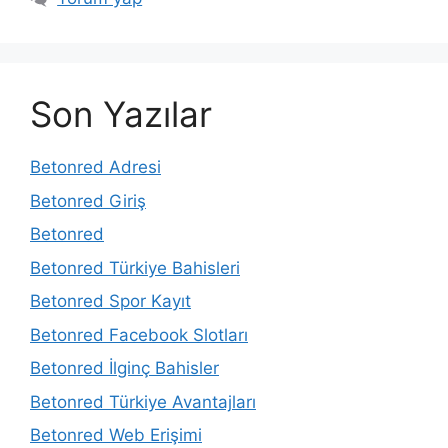
Son Yazılar
Betonred Adresi
Betonred Giriş
Betonred
Betonred Türkiye Bahisleri
Betonred Spor Kayıt
Betonred Facebook Slotları
Betonred İlginç Bahisler
Betonred Türkiye Avantajları
Betonred Web Erişimi