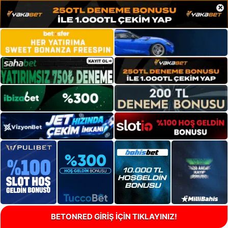
×
BETONRED GİRİŞ İÇİN TIKLAYINIZ!