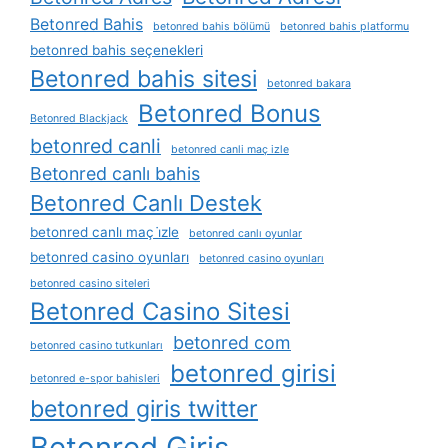
Betonred Bahis
betonred bahis bölümü
betonred bahis platformu
betonred bahis seçenekleri
Betonred bahis sitesi
betonred bakara
Betonred Bonus
Betonred Blackjack
betonred canli
betonred canli maç izle
Betonred canlı bahis
Betonred Canlı Destek
betonred canlı maç i̇zle
betonred canlı oyunlar
betonred casino oyunları
betonred casino oyunları
betonred casino siteleri
Betonred Casino Sitesi
betonred com
betonred casino tutkunları
betonred girisi
betonred e-spor bahisleri
betonred giris twitter
Betonred Giriş