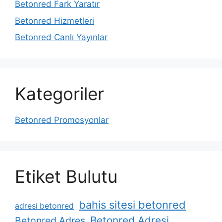
Betonred Fark Yaratır
Betonred Hizmetleri
Betonred Canlı Yayınlar
Kategoriler
Betonred Promosyonlar
Etiket Bulutu
bahis sitesi betonred
adresi betonred
Betonred Adresi
Betonred Adres