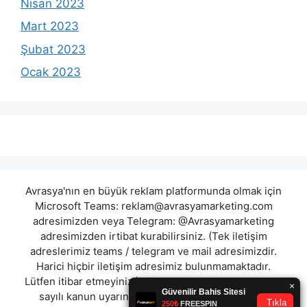
Nisan 2023
Mart 2023
Şubat 2023
Ocak 2023
Avrasya'nın en büyük reklam platformunda olmak için
Microsoft Teams:
reklam@avrasyamarketing.com
adresimizden veya Telegram: @Avrasyamarketing
adresimizden irtibat kurabilirsiniz. (Tek iletişim
adreslerimiz teams / telegram ve mail adresimizdir.
Harici hiçbir iletişim adresimiz bulunmamaktadır.
Lütfen itibar etmeyiniz.) Türkiye yasalarına göre 7258
sayılı kanun uyarınca yasa dışı bahis oynamanın