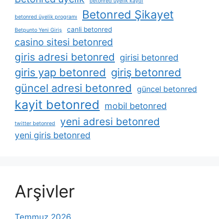
betonred üyelik kaydı
Betonred Şikayet
betonred üyelik programı
canli betonred
Betpunto Yeni Giriş
casino sitesi betonred
giris adresi betonred
girisi betonred
giris yap betonred
giriş betonred
güncel adresi betonred
güncel betonred
kayit betonred
mobil betonred
yeni adresi betonred
twitter betonred
yeni giris betonred
Arşivler
Temmuz 2026