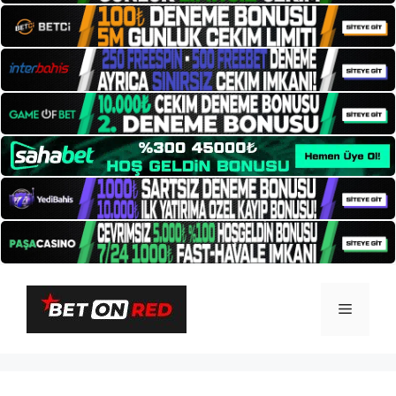
İçeriğe
atla
Menü