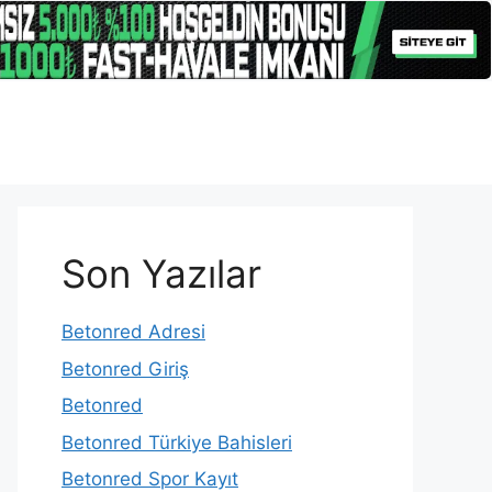
Son Yazılar
Betonred Adresi
Betonred Giriş
Betonred
Betonred Türkiye Bahisleri
Betonred Spor Kayıt