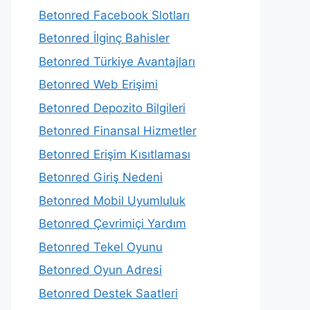
Betonred Facebook Slotları
Betonred İlginç Bahisler
Betonred Türkiye Avantajları
Betonred Web Erişimi
Betonred Depozito Bilgileri
Betonred Finansal Hizmetler
Betonred Erişim Kısıtlaması
Betonred Giriş Nedeni
Betonred Mobil Uyumluluk
Betonred Çevrimiçi Yardım
Betonred Tekel Oyunu
Betonred Oyun Adresi
Betonred Destek Saatleri