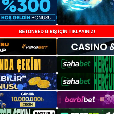
BETONRED GİRİŞ İÇİN TIKLAYINIZ!