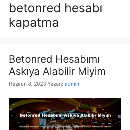
betonred hesabı
kapatma
Betonred Hesabımı
Askıya Alabilir Miyim
Haziran 8, 2023
Yazarı:
admin