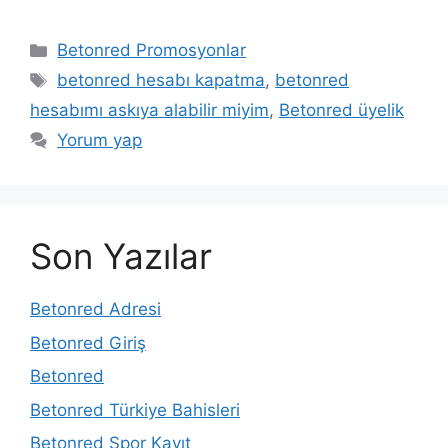
Kategoriler
Betonred Promosyonlar
Etiketler
betonred hesabı kapatma
,
betonred
hesabımı askıya alabilir miyim
,
Betonred üyelik
Yorum yap
Son Yazılar
Betonred Adresi
Betonred Giriş
Betonred
Betonred Türkiye Bahisleri
Betonred Spor Kayıt