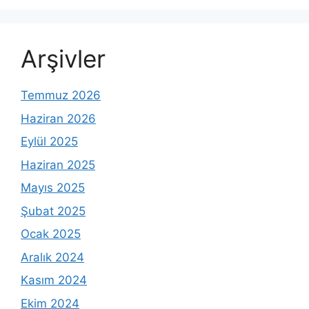
Arşivler
Temmuz 2026
Haziran 2026
Eylül 2025
Haziran 2025
Mayıs 2025
Şubat 2025
Ocak 2025
Aralık 2024
Kasım 2024
Ekim 2024