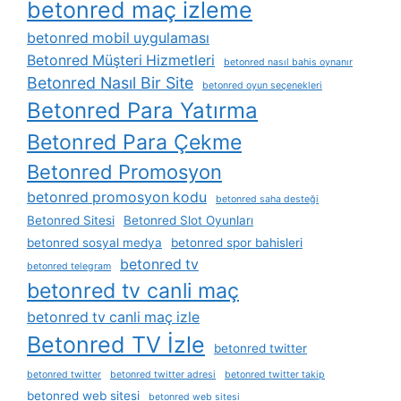
betonred maç izleme
betonred mobil uygulaması
Betonred Müşteri Hizmetleri
betonred nasıl bahis oynanır
Betonred Nasıl Bir Site
betonred oyun seçenekleri
Betonred Para Yatırma
Betonred Para Çekme
Betonred Promosyon
betonred promosyon kodu
betonred saha desteği
Betonred Sitesi
Betonred Slot Oyunları
betonred sosyal medya
betonred spor bahisleri
betonred tv
betonred telegram
betonred tv canli maç
betonred tv canli maç izle
Betonred TV İzle
betonred twitter
betonred twitter
betonred twitter adresi
betonred twitter takip
betonred web sitesi
betonred web sitesi