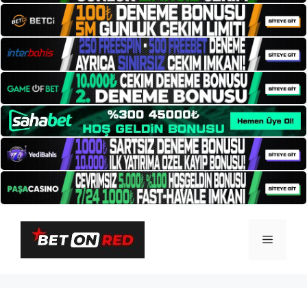
İçeriğe
atla
Menü