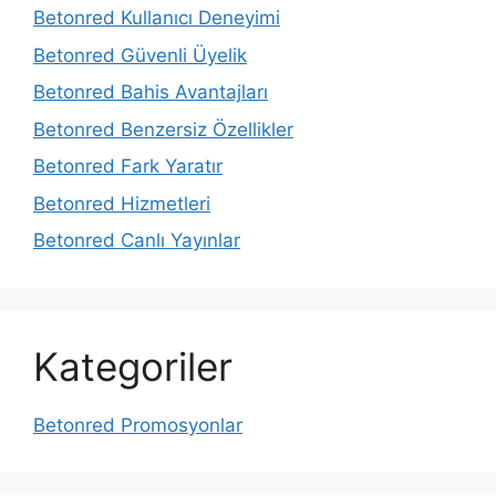
Betonred Kullanıcı Deneyimi
Betonred Güvenli Üyelik
Betonred Bahis Avantajları
Betonred Benzersiz Özellikler
Betonred Fark Yaratır
Betonred Hizmetleri
Betonred Canlı Yayınlar
Kategoriler
Betonred Promosyonlar