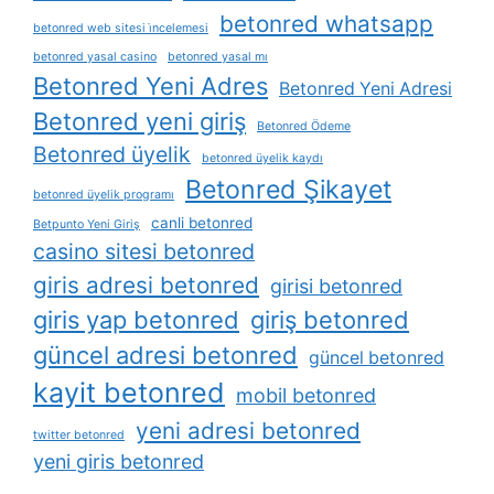
betonred whatsapp
betonred web sitesi i̇ncelemesi
betonred yasal casino
betonred yasal mı
Betonred Yeni Adres
Betonred Yeni Adresi
Betonred yeni giriş
Betonred Ödeme
Betonred üyelik
betonred üyelik kaydı
Betonred Şikayet
betonred üyelik programı
canli betonred
Betpunto Yeni Giriş
casino sitesi betonred
giris adresi betonred
girisi betonred
giris yap betonred
giriş betonred
güncel adresi betonred
güncel betonred
kayit betonred
mobil betonred
yeni adresi betonred
twitter betonred
yeni giris betonred