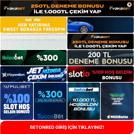
×
BETONRED GİRİŞ İÇİN TIKLAYINIZ!