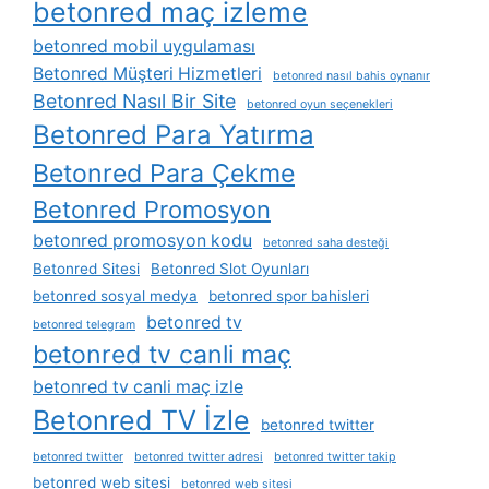
betonred maç izleme
betonred mobil uygulaması
Betonred Müşteri Hizmetleri
betonred nasıl bahis oynanır
Betonred Nasıl Bir Site
betonred oyun seçenekleri
Betonred Para Yatırma
Betonred Para Çekme
Betonred Promosyon
betonred promosyon kodu
betonred saha desteği
Betonred Sitesi
Betonred Slot Oyunları
betonred sosyal medya
betonred spor bahisleri
betonred tv
betonred telegram
betonred tv canli maç
betonred tv canli maç izle
Betonred TV İzle
betonred twitter
betonred twitter
betonred twitter adresi
betonred twitter takip
betonred web sitesi
betonred web sitesi