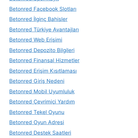
Betonred Facebook Slotları
Betonred İlginç Bahisler
Betonred Türkiye Avantajları
Betonred Web Erişimi
Betonred Depozito Bilgileri
Betonred Finansal Hizmetler
Betonred Erişim Kısıtlaması
Betonred Giriş Nedeni
Betonred Mobil Uyumluluk
Betonred Çevrimiçi Yardım
Betonred Tekel Oyunu
Betonred Oyun Adresi
Betonred Destek Saatleri