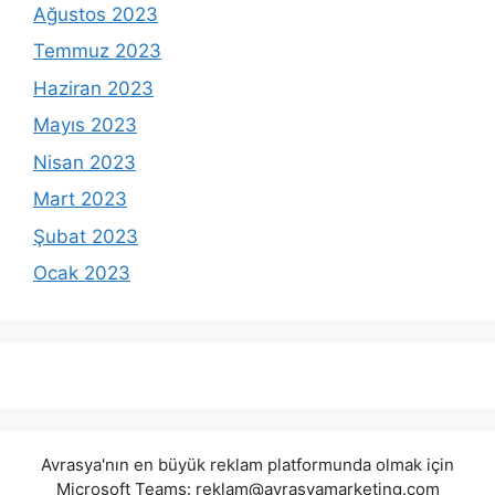
Ağustos 2023
Temmuz 2023
Haziran 2023
Mayıs 2023
Nisan 2023
Mart 2023
Şubat 2023
Ocak 2023
Avrasya'nın en büyük reklam platformunda olmak için
Microsoft Teams:
reklam@avrasyamarketing.com