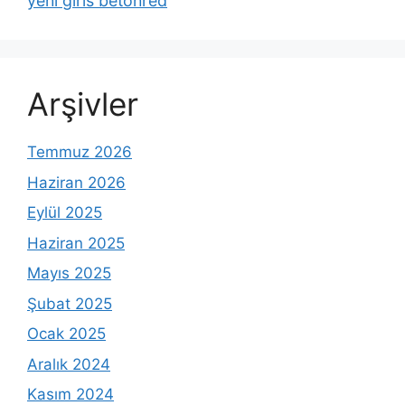
yeni giris betonred
Arşivler
Temmuz 2026
Haziran 2026
Eylül 2025
Haziran 2025
Mayıs 2025
Şubat 2025
Ocak 2025
Aralık 2024
Kasım 2024