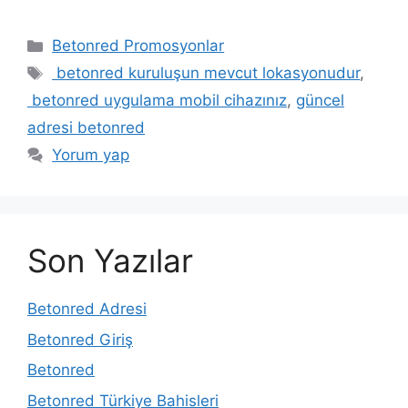
Kategoriler
Betonred Promosyonlar
Etiketler
betonred kuruluşun mevcut lokasyonudur
,
betonred uygulama mobil cihazınız
,
güncel
adresi betonred
Yorum yap
Son Yazılar
Betonred Adresi
Betonred Giriş
Betonred
Betonred Türkiye Bahisleri