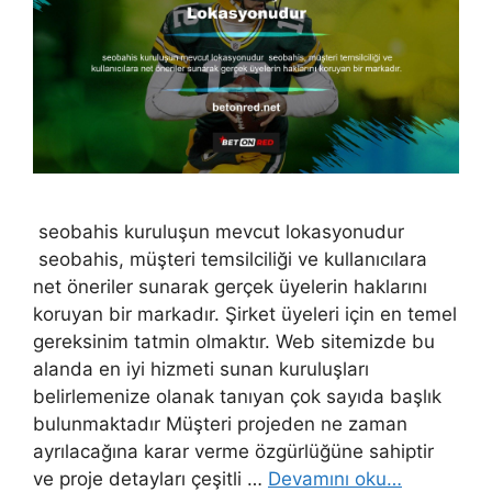
seobahis kuruluşun mevcut lokasyonudur
seobahis, müşteri temsilciliği ve kullanıcılara
net öneriler sunarak gerçek üyelerin haklarını
koruyan bir markadır. Şirket üyeleri için en temel
gereksinim tatmin olmaktır. Web sitemizde bu
alanda en iyi hizmeti sunan kuruluşları
belirlemenize olanak tanıyan çok sayıda başlık
bulunmaktadır Müşteri projeden ne zaman
ayrılacağına karar verme özgürlüğüne sahiptir
ve proje detayları çeşitli …
Devamını oku…