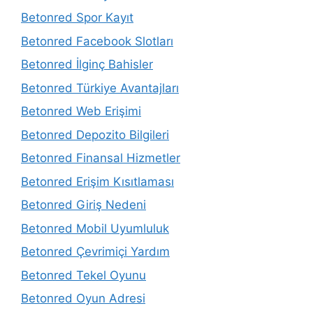
Betonred Spor Kayıt
Betonred Facebook Slotları
Betonred İlginç Bahisler
Betonred Türkiye Avantajları
Betonred Web Erişimi
Betonred Depozito Bilgileri
Betonred Finansal Hizmetler
Betonred Erişim Kısıtlaması
Betonred Giriş Nedeni
Betonred Mobil Uyumluluk
Betonred Çevrimiçi Yardım
Betonred Tekel Oyunu
Betonred Oyun Adresi