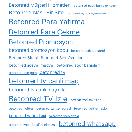
Betonred Müşteri Hizmetleri
betonred nasıl bahis oynanır
Betonred Nasıl Bir Site
betonred oyun seçenekleri
Betonred Para Yatırma
Betonred Para Çekme
Betonred Promosyon
betonred promosyon kodu
betonred saha desteği
Betonred Sitesi
Betonred Slot Oyunları
betonred sosyal medya
betonred spor bahisleri
betonred tv
betonred telegram
betonred tv canli maç
betonred tv canli maç izle
Betonred TV İzle
betonred twitter
betonred twitter
betonred twitter adresi
betonred twitter takip
betonred web sitesi
betonred web sitesi
betonred whatsapp
betonred web sitesi i̇ncelemesi