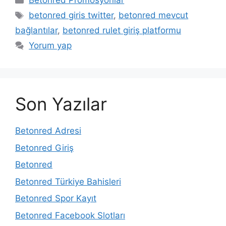
Betonred Promosyonlar
Etiketler
betonred giris twitter
,
betonred mevcut
bağlantılar
,
betonred rulet giriş platformu
Yorum yap
Son Yazılar
Betonred Adresi
Betonred Giriş
Betonred
Betonred Türkiye Bahisleri
Betonred Spor Kayıt
Betonred Facebook Slotları