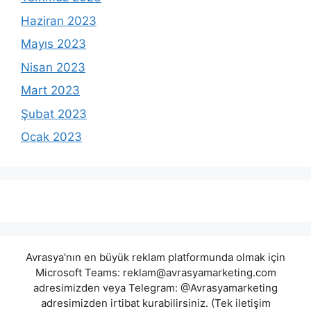
Haziran 2023
Mayıs 2023
Nisan 2023
Mart 2023
Şubat 2023
Ocak 2023
Avrasya'nın en büyük reklam platformunda olmak için
Microsoft Teams:
reklam@avrasyamarketing.com
adresimizden veya Telegram: @Avrasyamarketing
adresimizden irtibat kurabilirsiniz. (Tek iletişim