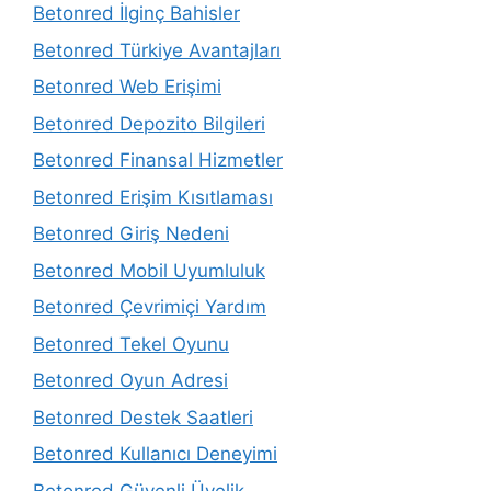
Betonred İlginç Bahisler
Betonred Türkiye Avantajları
Betonred Web Erişimi
Betonred Depozito Bilgileri
Betonred Finansal Hizmetler
Betonred Erişim Kısıtlaması
Betonred Giriş Nedeni
Betonred Mobil Uyumluluk
Betonred Çevrimiçi Yardım
Betonred Tekel Oyunu
Betonred Oyun Adresi
Betonred Destek Saatleri
Betonred Kullanıcı Deneyimi
Betonred Güvenli Üyelik