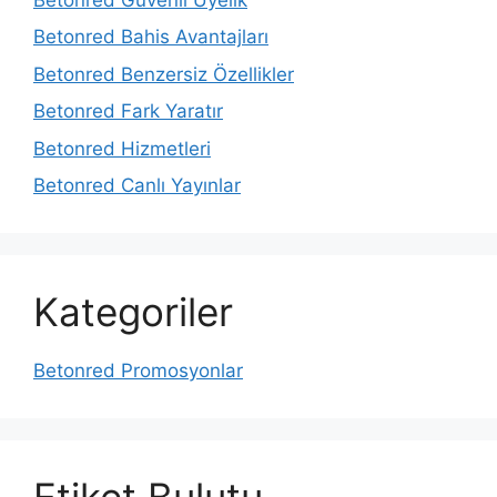
Betonred Bahis Avantajları
Betonred Benzersiz Özellikler
Betonred Fark Yaratır
Betonred Hizmetleri
Betonred Canlı Yayınlar
Kategoriler
Betonred Promosyonlar