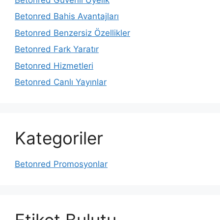
Betonred Bahis Avantajları
Betonred Benzersiz Özellikler
Betonred Fark Yaratır
Betonred Hizmetleri
Betonred Canlı Yayınlar
Kategoriler
Betonred Promosyonlar