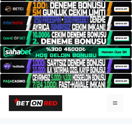
İçeriğe
atla
Menü