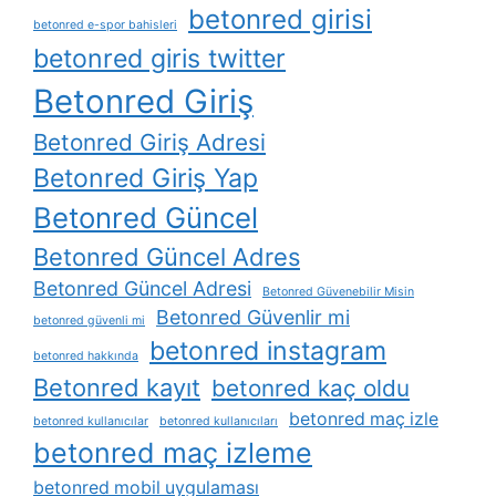
betonred girisi
betonred e-spor bahisleri
betonred giris twitter
Betonred Giriş
Betonred Giriş Adresi
Betonred Giriş Yap
Betonred Güncel
Betonred Güncel Adres
Betonred Güncel Adresi
Betonred Güvenebilir Misin
Betonred Güvenlir mi
betonred güvenli mi
betonred instagram
betonred hakkında
Betonred kayıt
betonred kaç oldu
betonred maç izle
betonred kullanıcılar
betonred kullanıcıları
betonred maç izleme
betonred mobil uygulaması