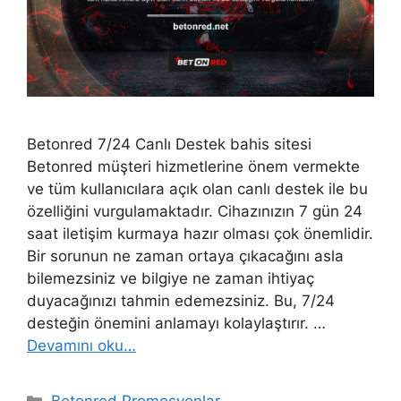
Betonred 7/24 Canlı Destek bahis sitesi
Betonred müşteri hizmetlerine önem vermekte
ve tüm kullanıcılara açık olan canlı destek ile bu
özelliğini vurgulamaktadır. Cihazınızın 7 gün 24
saat iletişim kurmaya hazır olması çok önemlidir.
Bir sorunun ne zaman ortaya çıkacağını asla
bilemezsiniz ve bilgiye ne zaman ihtiyaç
duyacağınızı tahmin edemezsiniz. Bu, 7/24
desteğin önemini anlamayı kolaylaştırır. …
Devamını oku…
Kategoriler