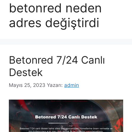
betonred neden
adres değiştirdi
Betonred 7/24 Canlı
Destek
Mayıs 25, 2023
Yazarı:
admin