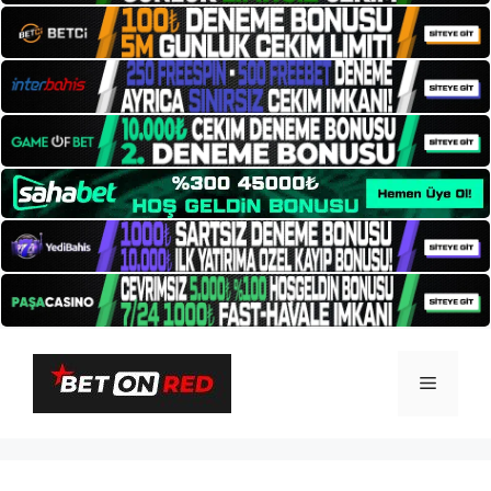
İçeriğe
atla
Menü