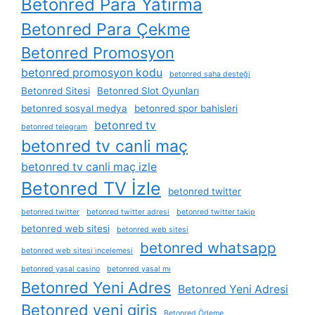
Betonred Para Yatırma
Betonred Para Çekme
Betonred Promosyon
betonred promosyon kodu
betonred saha desteği
Betonred Sitesi
Betonred Slot Oyunları
betonred sosyal medya
betonred spor bahisleri
betonred tv
betonred telegram
betonred tv canli maç
betonred tv canli maç izle
Betonred TV İzle
betonred twitter
betonred twitter
betonred twitter adresi
betonred twitter takip
betonred web sitesi
betonred web sitesi
betonred whatsapp
betonred web sitesi i̇ncelemesi
betonred yasal casino
betonred yasal mı
Betonred Yeni Adres
Betonred Yeni Adresi
Betonred yeni giriş
Betonred Ödeme