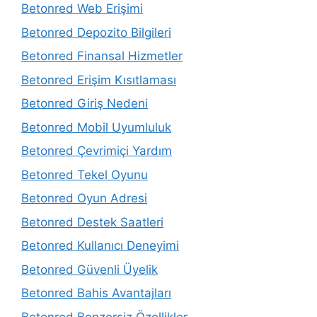
Betonred Web Erişimi
Betonred Depozito Bilgileri
Betonred Finansal Hizmetler
Betonred Erişim Kısıtlaması
Betonred Giriş Nedeni
Betonred Mobil Uyumluluk
Betonred Çevrimiçi Yardım
Betonred Tekel Oyunu
Betonred Oyun Adresi
Betonred Destek Saatleri
Betonred Kullanıcı Deneyimi
Betonred Güvenli Üyelik
Betonred Bahis Avantajları
Betonred Benzersiz Özellikler