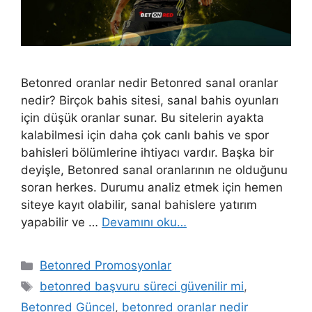
Betonred oranlar nedir Betonred sanal oranlar
nedir? Birçok bahis sitesi, sanal bahis oyunları
için düşük oranlar sunar. Bu sitelerin ayakta
kalabilmesi için daha çok canlı bahis ve spor
bahisleri bölümlerine ihtiyacı vardır. Başka bir
deyişle, Betonred sanal oranlarının ne olduğunu
soran herkes. Durumu analiz etmek için hemen
siteye kayıt olabilir, sanal bahislere yatırım
yapabilir ve …
Devamını oku…
Kategoriler
Betonred Promosyonlar
Etiketler
betonred başvuru süreci güvenilir mi
,
Betonred Güncel
,
betonred oranlar nedir