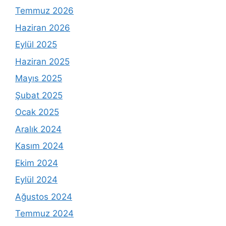
Temmuz 2026
Haziran 2026
Eylül 2025
Haziran 2025
Mayıs 2025
Şubat 2025
Ocak 2025
Aralık 2024
Kasım 2024
Ekim 2024
Eylül 2024
Ağustos 2024
Temmuz 2024